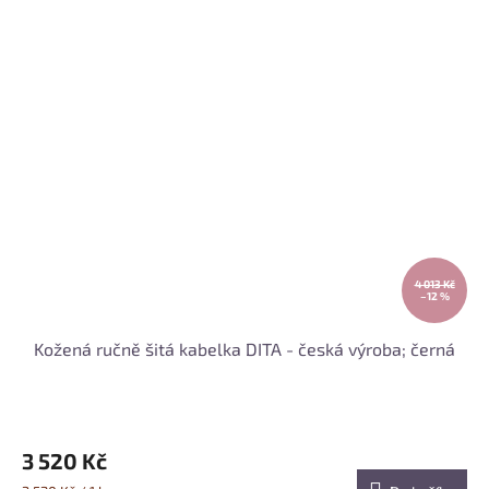
4 013 Kč
–12 %
Kožená ručně šitá kabelka DITA - česká výroba; černá
3 520 Kč