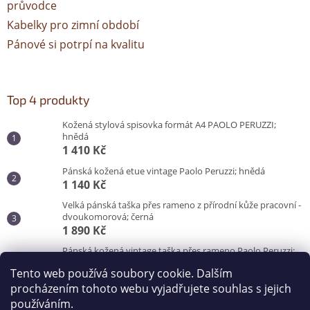
průvodce
Kabelky pro zimní období
Pánové si potrpí na kvalitu
Top 4 produkty
Kožená stylová spisovka formát A4 PAOLO PERUZZI;
hnědá
1 410 Kč
Pánská kožená etue vintage Paolo Peruzzi; hnědá
1 140 Kč
Velká pánská taška přes rameno z přírodní kůže pracovní -
dvoukomorová; černá
1 890 Kč
Pánská kožená vintage taška přes rameno Paolo Peruzzi;
hnědá
Tento web používá soubory cookie. Dalším
3 100 Kč
procházením tohoto webu vyjadřujete souhlas s jejich
používáním.