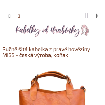
NÁKUP
Přejít
KOŠÍK
na
obsah
Ručně šitá kabelka z pravé hověziny
MISS - česká výroba; koňak