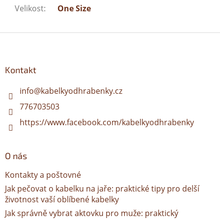
Velikost
:
One Size
Z
á
p
a
Kontakt
t
í
info
@
kabelkyodhrabenky.cz
776703503
https://www.facebook.com/kabelkyodhrabenky
O nás
Kontakty a poštovné
Jak pečovat o kabelku na jaře: praktické tipy pro delší
životnost vaší oblíbené kabelky
Jak správně vybrat aktovku pro muže: praktický