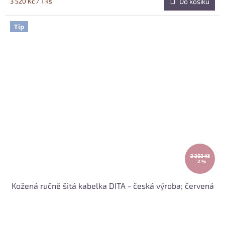
Měrná
3 520 Kč / 1 ks
Do košíku
cena:
Tip
3 203 Kč
–2 %
Kožená ručně šitá kabelka DITA - česká výroba; červená