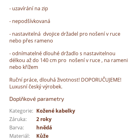
- uzavírání na zip
- nepodšívkovaná
- nastavitelná dvojice držadel pro nošení v ruce
nebo přes rameno
- odnímatelné dlouhé držadlo s nastavitelnou
délkou až do 140 cm pro nošení v ruce , na rameni
nebo křížem
Ruční práce, dlouhá životnost! DOPORUČUJEME!
Luxusní český výrobek.
Doplňkové parametry
Kategorie
:
Kožené kabelky
Záruka
:
2 roky
Barva
:
hnědá
Materiál
:
Kůže