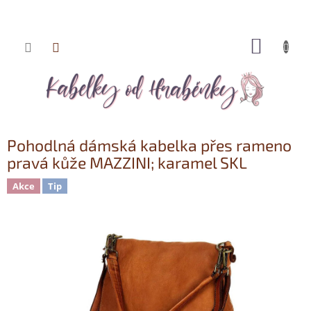
NÁKUP
Přejít
KOŠÍK
na
obsah
Pohodlná dámská kabelka přes rameno
pravá kůže MAZZINI; karamel SKL
Akce
Tip