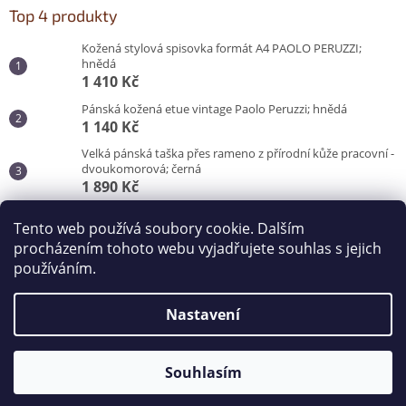
Top 4 produkty
Kožená stylová spisovka formát A4 PAOLO PERUZZI;
hnědá
1 410 Kč
Pánská kožená etue vintage Paolo Peruzzi; hnědá
1 140 Kč
Velká pánská taška přes rameno z přírodní kůže pracovní -
dvoukomorová; černá
1 890 Kč
Pánská taška do města pro každý den; černá
Tento web používá soubory cookie. Dalším
870 Kč
procházením tohoto webu vyjadřujete souhlas s jejich
používáním.
Vytvořil Shoptet
Nastavení
Copyright 2026
Kabelky od Hraběnky
. Všechna práva
vyhrazena.
Souhlasím