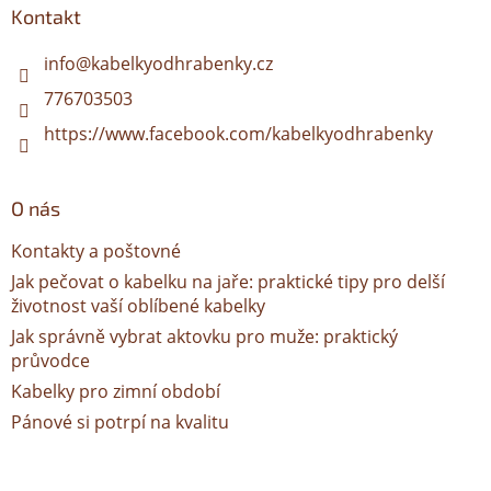
a
Kontakt
t
í
info
@
kabelkyodhrabenky.cz
776703503
https://www.facebook.com/kabelkyodhrabenky
O nás
Kontakty a poštovné
Jak pečovat o kabelku na jaře: praktické tipy pro delší
životnost vaší oblíbené kabelky
Jak správně vybrat aktovku pro muže: praktický
průvodce
Kabelky pro zimní období
Pánové si potrpí na kvalitu