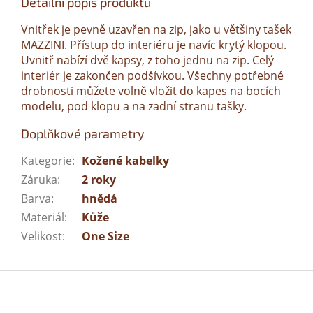
Detailní popis produktu
Vnitřek je pevně uzavřen na zip, jako u většiny tašek
MAZZINI. Přístup do interiéru je navíc krytý klopou.
Uvnitř nabízí dvě kapsy, z toho jednu na zip. Celý
interiér je zakončen podšívkou. Všechny potřebné
drobnosti můžete volně vložit do kapes na bocích
modelu, pod klopu a na zadní stranu tašky.
Doplňkové parametry
Kategorie
:
Kožené kabelky
Záruka
:
2 roky
Barva
:
hnědá
Materiál
:
Kůže
Velikost
:
One Size
Z
á
p