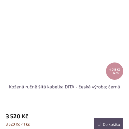
4 013 Kč
–12 %
Kožená ručně šitá kabelka DITA - česká výroba; černá
3 520 Kč
Měrná
3 520 Kč / 1 ks
Do košíku
cena: