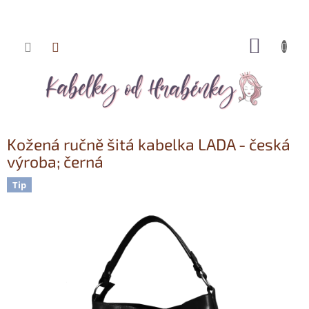
NÁKUP
Přejít
KOŠÍK
na
obsah
Kožená ručně šitá kabelka LADA - česká
výroba; černá
Tip