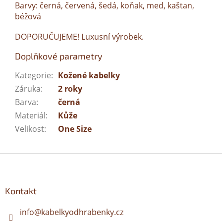
Barvy: černá, červená, šedá, koňak, med, kaštan,
béžová
DOPORUČUJEME! Luxusní výrobek.
Doplňkové parametry
Kategorie
:
Kožené kabelky
Záruka
:
2 roky
Barva
:
černá
Materiál
:
Kůže
Velikost
:
One Size
Z
á
p
a
Kontakt
t
í
info
@
kabelkyodhrabenky.cz