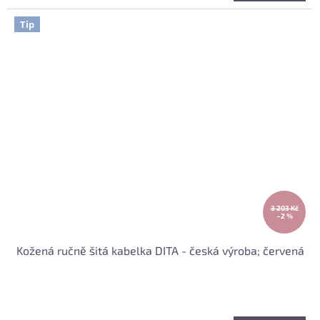
Tip
3 203 Kč
–2 %
Kožená ručně šitá kabelka DITA - česká výroba; červená