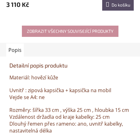
3 110 Kč
Do košíku
ZOBRAZIT VŠECHNY SOUVISEJÍCÍ PRODUKTY
Popis
Detailní popis produktu
Materiál: hovězí kůže
Uvnitř : zipová kapsička + kapsička na mobil
Vejde se A4: ne
Rozměry: šířka 33 cm , výška 25 cm , hloubka 15 cm
Vzdálenost držadla od kraje kabelky: 25 cm
Dlouhý řemen přes rameno: ano, uvnitř kabelky,
nastavitelná délka