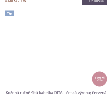
Měrná
3 520 Kč / 1 ks
Do košíku
cena:
Tip
3 203 Kč
–2 %
Kožená ručně šitá kabelka DITA - česká výroba; červená