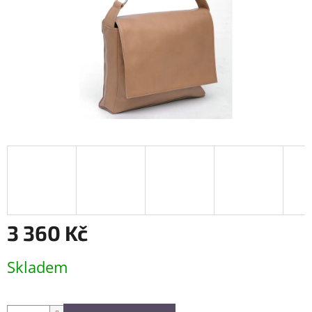
3 360 Kč
Měrná
Skladem
cena: