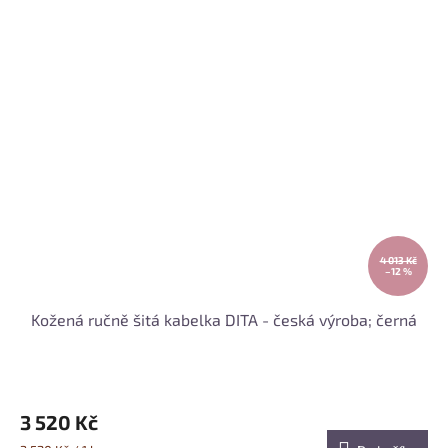
4 013 Kč
–12 %
Kožená ručně šitá kabelka DITA - česká výroba; černá
3 520 Kč