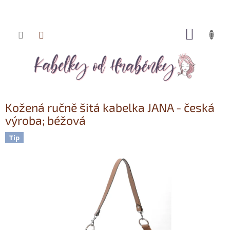
NÁKUP
Přejít
KOŠÍK
na
obsah
Kožená ručně šitá kabelka JANA - česká
výroba; béžová
Tip