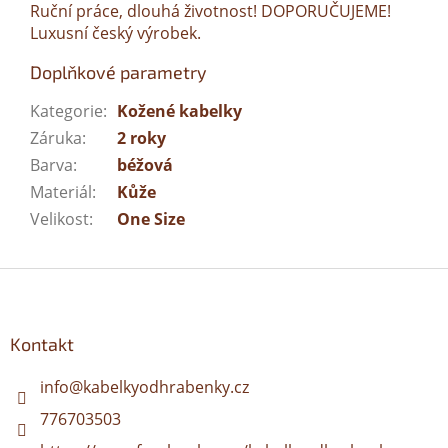
Ruční práce, dlouhá životnost! DOPORUČUJEME!
Luxusní český výrobek.
Doplňkové parametry
Kategorie
:
Kožené kabelky
Záruka
:
2 roky
Barva
:
béžová
Materiál
:
Kůže
Velikost
:
One Size
Z
á
p
a
Kontakt
t
í
info
@
kabelkyodhrabenky.cz
776703503