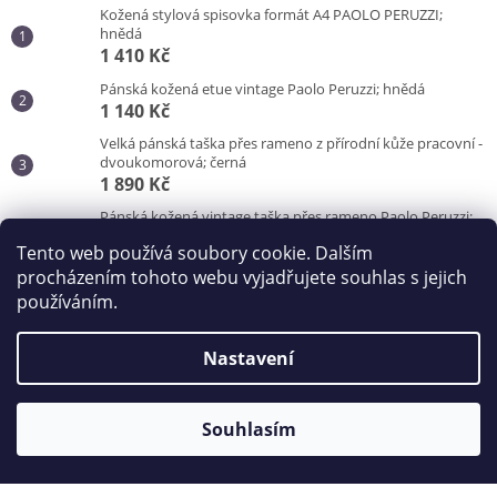
Kožená stylová spisovka formát A4 PAOLO PERUZZI;
hnědá
1 410 Kč
Pánská kožená etue vintage Paolo Peruzzi; hnědá
1 140 Kč
Velká pánská taška přes rameno z přírodní kůže pracovní -
dvoukomorová; černá
1 890 Kč
Pánská kožená vintage taška přes rameno Paolo Peruzzi;
hnědá
Tento web používá soubory cookie. Dalším
3 100 Kč
procházením tohoto webu vyjadřujete souhlas s jejich
používáním.
Vytvořil Shoptet
Nastavení
Copyright 2026
Kabelky od Hraběnky
. Všechna práva
vyhrazena.
Souhlasím