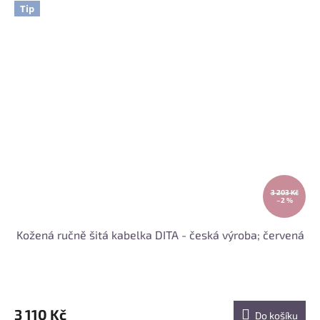
Tip
3 203 Kč
–2 %
Kožená ručně šitá kabelka DITA - česká výroba; červená
3 110 Kč
Do košíku