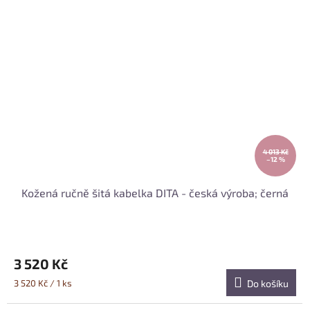
4 013 Kč
–12 %
Kožená ručně šitá kabelka DITA - česká výroba; černá
3 520 Kč
Měrná
3 520 Kč / 1 ks
Do košíku
cena: