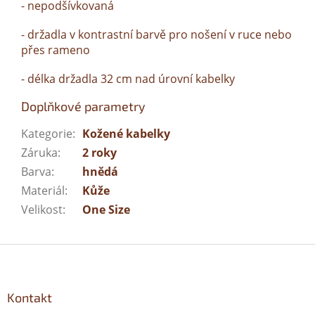
- nepodšívkovaná
- držadla v kontrastní barvě pro nošení v ruce nebo
přes rameno
- délka držadla 32 cm nad úrovní kabelky
Doplňkové parametry
Kategorie
:
Kožené kabelky
Záruka
:
2 roky
Barva
:
hnědá
Materiál
:
Kůže
Velikost
:
One Size
Z
á
p
a
Kontakt
t