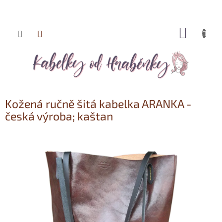
NÁKUP
Přejít
KOŠÍK
na
obsah
Kožená ručně šitá kabelka ARANKA -
česká výroba; kaštan