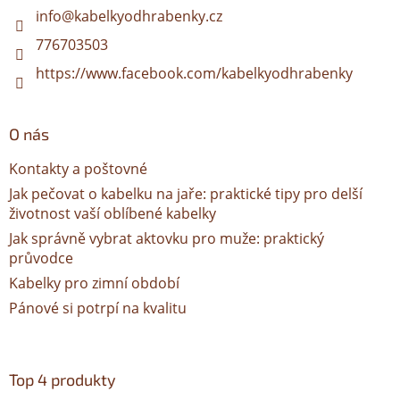
í
info
@
kabelkyodhrabenky.cz
776703503
https://www.facebook.com/kabelkyodhrabenky
O nás
Kontakty a poštovné
Jak pečovat o kabelku na jaře: praktické tipy pro delší
životnost vaší oblíbené kabelky
Jak správně vybrat aktovku pro muže: praktický
průvodce
Kabelky pro zimní období
Pánové si potrpí na kvalitu
Top 4 produkty