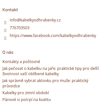
p
a
Kontakt
t
í
info
@
kabelkyodhrabenky.cz
776703503
https://www.facebook.com/kabelkyodhrabenky
O nás
Kontakty a poštovné
Jak pečovat o kabelku na jaře: praktické tipy pro delší
životnost vaší oblíbené kabelky
Jak správně vybrat aktovku pro muže: praktický
průvodce
Kabelky pro zimní období
Pánové si potrpí na kvalitu