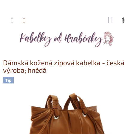
NÁKUP
Přejít
KOŠÍK
na
obsah
Dámská kožená zipová kabelka - česká
výroba; hnědá
Tip