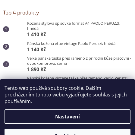
Top 4 produkty
Kožená stylová spisovka formát A4 PAOLO PERUZZI;
hnědá
1 410 Kč
Pánská kožená etue vintage Paolo Peruzzi; hnědá
1 140 Kč
Velká pánská taška přes rameno z přírodní kůže pracovní -
dvoukomorová; černá
1 890 Kč
Pánská kožená vintage taška přes rameno Paolo Peruzzi;
hnědá
Tento web používá soubory cookie. Dalším
3 100 Kč
procházením tohoto webu vyjadřujete souhlas s jejich
používáním.
Vytvořil Shoptet
Nastavení
Copyright 2026
Kabelky od Hraběnky
. Všechna práva