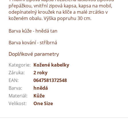
přepážkou, vnitřní zipová kapsa, kapsa na mobil,
odepínatelný kroužek na klíče a malé zrcátko v
koženém obalu. Výška popruhu 30 cm.
Barva kůže - hnědá tan
Barva kování - stříbrná
Doplňkové parametry
Kategorie
:
Kožené kabelky
Záruka
:
2 roky
EAN
:
0647581372548
Barva
:
hnědá
Materiál
:
Kůže
Velikost
:
One Size
Z
á