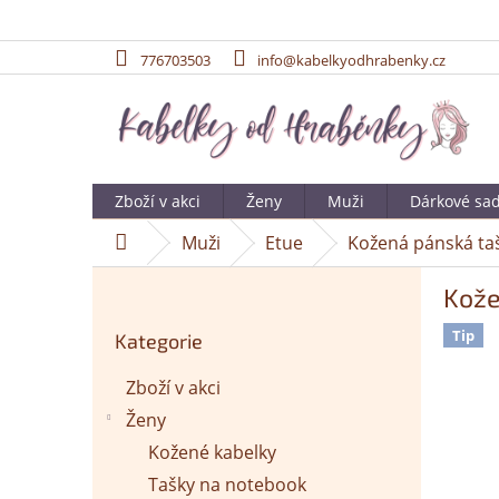
776703503
info@kabelkyodhrabenky.cz
Přejít
na
obsah
Zboží v akci
Ženy
Muži
Dárkové sa
Muži
Etue
Kožená pánská ta
Domů
P
Kože
o
Přeskočit
s
Tip
Kategorie
kategorie
t
r
Zboží v akci
a
Ženy
n
n
Kožené kabelky
í
Tašky na notebook