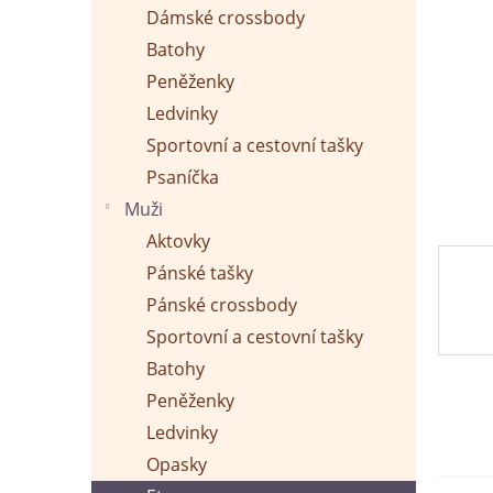
p
Dámské crossbody
a
n
Batohy
e
Peněženky
l
Ledvinky
Sportovní a cestovní tašky
Psaníčka
Muži
Aktovky
Pánské tašky
Pánské crossbody
Sportovní a cestovní tašky
Batohy
Peněženky
Ledvinky
Opasky