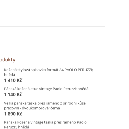
rodukty
Kožená stylová spisovka formát A4 PAOLO PERUZZI;
hnědá
1 410 Kč
Pánská kožená etue vintage Paolo Peruzzi; hnědá
1 140 Kč
Velká pánská taška přes rameno z přírodní kůže
pracovní - dvoukomorová; černá
1 890 Kč
Pánská kožená vintage taška přes rameno Paolo
Peruzzi; hnědá