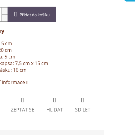
Přidat do košíku
ry
15 cm
20 cm
a: 5 cm
kapsa: 7,5 cm x 15 cm
ásku: 16 cm
í informace
ZEPTAT SE
HLÍDAT
SDÍLET