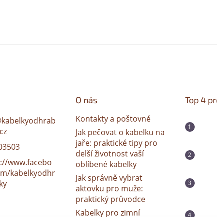
O nás
Top 4 p
Kontakty a poštovné
@
kabelkyodhrab
cz
Jak pečovat o kabelku na
jaře: praktické tipy pro
03503
delší životnost vaší
s://www.facebo
oblíbené kabelky
om/kabelkyodhr
Jak správně vybrat
ky
aktovku pro muže:
praktický průvodce
Kabelky pro zimní