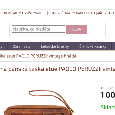
KONTAKTY A POŠTOVNÉ
JAK PEČOVAT O KABELKU NA JAŘE: PRAKT
HLEDAT
dy
Zimní sety
Lékařské brašny
Číšnické kasírky
ška etue PAOLO PERUZZI; vintage hnědá
ná pánská taška etue PAOLO PERUZZI; vint
1 156 Kč
1 0
Měrná
Skla
cena: