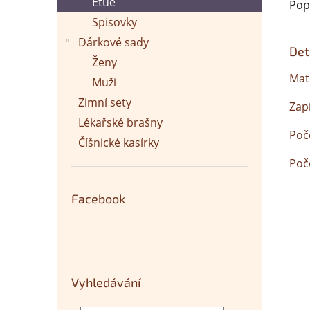
Etue
Pop
Spisovky
Dárkové sady
Det
Ženy
Mate
Muži
Zimní sety
Zapí
Lékařské brašny
Poč
Číšnické kasírky
Poč
Facebook
Vyhledávání