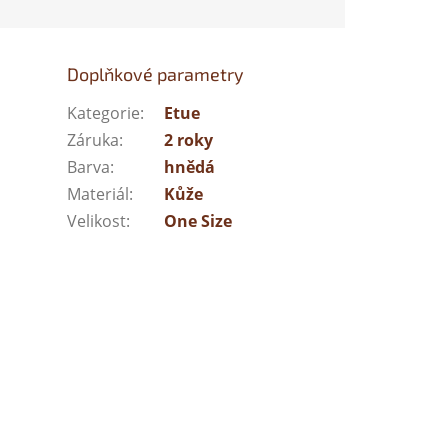
Doplňkové parametry
Kategorie
:
Etue
Záruka
:
2 roky
Barva
:
hnědá
Materiál
:
Kůže
Velikost
:
One Size