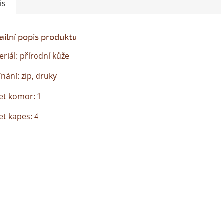
is
ailní popis produktu
riál: přírodní kůže
nání: zip, druky
et komor: 1
et kapes: 4