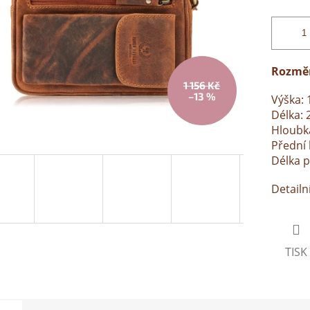
Rozmě
1 156 Kč
–13 %
Výška: 
Délka: 
Hloubk
Přední 
Délka p
Detailn
TISK