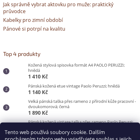
Jak správně vybrat aktovku pro muže: praktický
průvodce
Kabelky pro zimní období
Pánové si potrpí na kvalitu
Top 4 produkty
Kožená stylová spisovka formát A4 PAOLO PERUZZI;
hnědá
1 410 Kč
Pánská kožená etue vintage Paolo Peruzzi; hnědá
1 140 Kč
Velká pánská taška přes rameno z přírodní kůže pracovní -
dvoukomorová; černá
1 890 Kč
Pánská kožená vintage taška přes rameno Paolo Peruzzi;
hnědá
Tento web používá soubory cookie. Dalším
3 100 Kč
procházením tohoto webu vyjadřujete souhlas s jejich