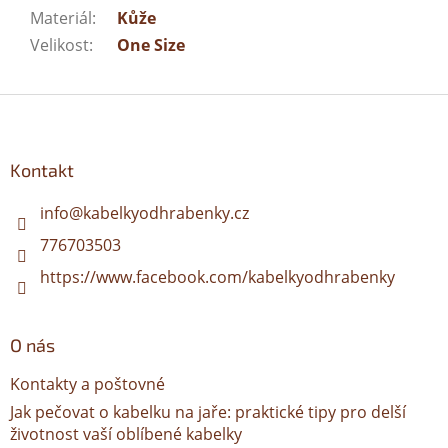
Materiál
:
Kůže
Velikost
:
One Size
Z
á
p
a
Kontakt
t
í
info
@
kabelkyodhrabenky.cz
776703503
https://www.facebook.com/kabelkyodhrabenky
O nás
Kontakty a poštovné
Jak pečovat o kabelku na jaře: praktické tipy pro delší
životnost vaší oblíbené kabelky