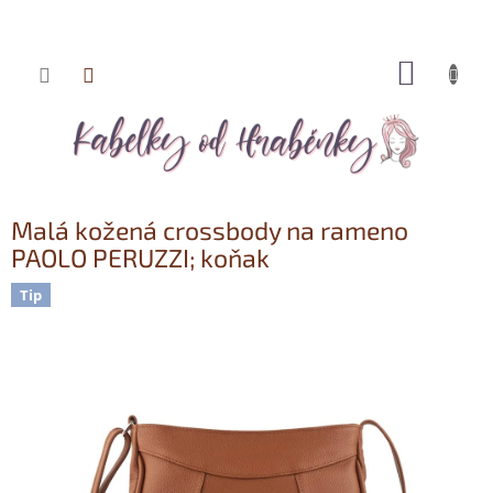
NÁKUP
Přejít
KOŠÍK
na
obsah
Malá kožená crossbody na rameno
PAOLO PERUZZI; koňak
Tip