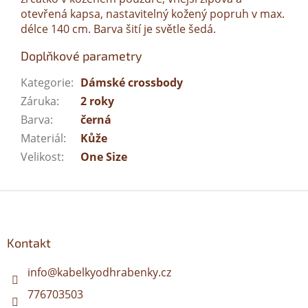
otevřená kapsa, nastavitelný kožený popruh v max.
délce 140 cm. Barva šití je světle šedá.
Doplňkové parametry
Kategorie
:
Dámské crossbody
Záruka
:
2 roky
Barva
:
černá
Materiál
:
Kůže
Velikost
:
One Size
Z
á
p
a
Kontakt
t
í
info
@
kabelkyodhrabenky.cz
776703503