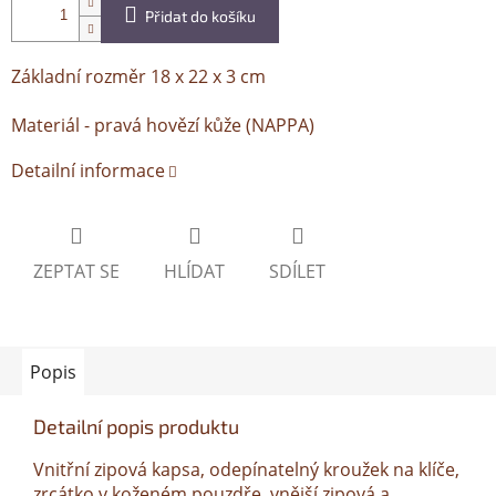
Přidat do košíku
Základní rozměr 18 x 22 x 3 cm
Materiál - pravá hovězí kůže (NAPPA)
Detailní informace
ZEPTAT SE
HLÍDAT
SDÍLET
Popis
Detailní popis produktu
Vnitřní zipová kapsa, odepínatelný kroužek na klíče,
zrcátko v koženém pouzdře, vnější zipová a