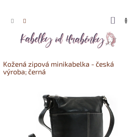
NÁKUP
Přejít
KOŠÍK
na
obsah
Kožená zipová minikabelka - česká
výroba; černá