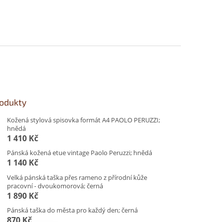
rodukty
Kožená stylová spisovka formát A4 PAOLO PERUZZI;
hnědá
1 410 Kč
Pánská kožená etue vintage Paolo Peruzzi; hnědá
1 140 Kč
Velká pánská taška přes rameno z přírodní kůže
pracovní - dvoukomorová; černá
1 890 Kč
Pánská taška do města pro každý den; černá
870 Kč