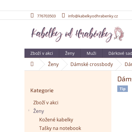
776703503
info@kabelkyodhrabenky.cz
Přejít
na
obsah
Zboží v akci
Ženy
Muži
Dárkové sa
Ženy
Dámské crossbody
Dám
Domů
P
Dáms
o
Přeskočit
s
Tip
Kategorie
kategorie
t
r
Zboží v akci
a
Ženy
n
n
Kožené kabelky
í
Tašky na notebook