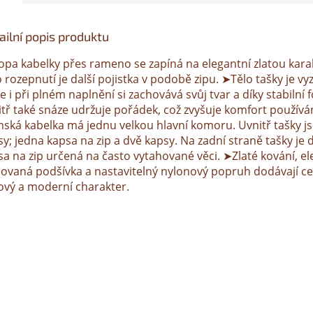
ailní popis produktu
opa kabelky přes rameno se zapíná na elegantní zlatou kara
 rozepnutí je další pojistka v podobě zipu. ➤Tělo tašky je vy
e i při plném naplnění si zachovává svůj tvar a díky stabilní
itř také snáze udržuje pořádek, což zvyšuje komfort používá
ská kabelka má jednu velkou hlavní komoru. Uvnitř tašky js
y; jedna kapsa na zip a dvě kapsy. Na zadní straně tašky je d
sa na zip určená na často vytahované věci. ➤Zlaté kování, el
novaná podšívka a nastavitelný nylonový popruh dodávají ce
lový a moderní charakter.