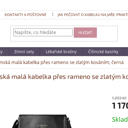
KONTAKTY A POŠTOVNÉ
JAK PEČOVAT O KABELKU NA JAŘE: PRAKT
HLEDAT
dy
Zimní sety
Lékařské brašny
Číšnické kasírky
ská malá kabelka přes rameno se zlatým kováním; černá
ká malá kabelka přes rameno se zlatým k
1 293 Kč
1 17
Měrná
Skla
cena: