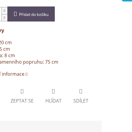
Přidat do košíku
ry
20 cm
25 cm
a: 8 cm
ramenního popruhu: 75 cm
í informace
ZEPTAT SE
HLÍDAT
SDÍLET