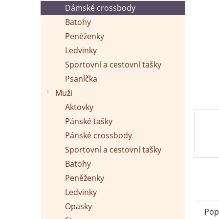
p
Dámské crossbody
a
n
Batohy
e
Peněženky
l
Ledvinky
Sportovní a cestovní tašky
Psaníčka
Muži
Aktovky
Pánské tašky
Pánské crossbody
Sportovní a cestovní tašky
Batohy
Peněženky
Ledvinky
Opasky
Pop