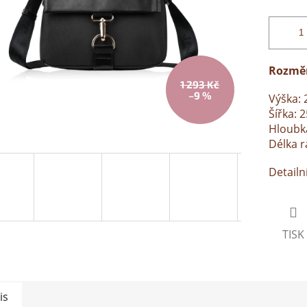
Rozmě
1 293 Kč
–9 %
Výška: 
Šířka: 
Hloubk
Délka 
Detailn
TISK
is