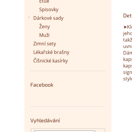
Etue
Spisovky
Det
Dárkové sady
Ženy
➤Kl
jeho
Muži
takž
Zimní sety
uvn
Lékařské brašny
Dám
kaps
Číšnické kasírky
kap
sig
sty
Facebook
Vyhledávání