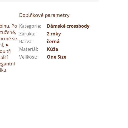
Doplňkové parametry
binu. Po
Kategorie
:
Dámské crossbody
ztužené,
Záruka
:
2 roky
 formě se
Barva
:
černá
ní. ➤
Materiál
:
Kůže
ou tři
Velikost
:
One Size
alší
egantní
lku