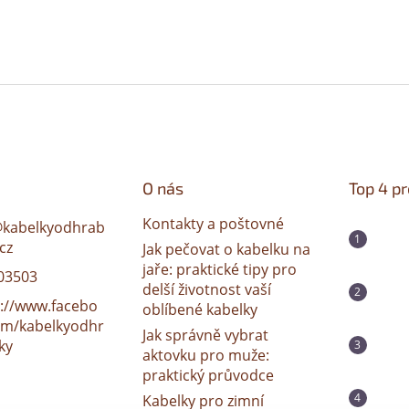
O nás
Top 4 p
Kontakty a poštovné
@
kabelkyodhrab
cz
Jak pečovat o kabelku na
jaře: praktické tipy pro
03503
delší životnost vaší
s://www.facebo
oblíbené kabelky
om/kabelkyodhr
Jak správně vybrat
ky
aktovku pro muže:
praktický průvodce
Kabelky pro zimní