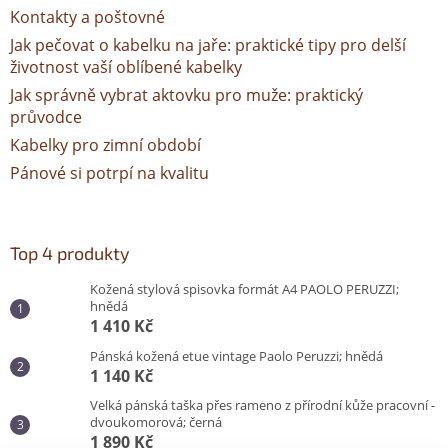
Kontakty a poštovné
Jak pečovat o kabelku na jaře: praktické tipy pro delší
životnost vaší oblíbené kabelky
Jak správně vybrat aktovku pro muže: praktický
průvodce
Kabelky pro zimní období
Pánové si potrpí na kvalitu
Top 4 produkty
Kožená stylová spisovka formát A4 PAOLO PERUZZI;
hnědá
1 410 Kč
Pánská kožená etue vintage Paolo Peruzzi; hnědá
1 140 Kč
Velká pánská taška přes rameno z přírodní kůže pracovní -
dvoukomorová; černá
1 890 Kč