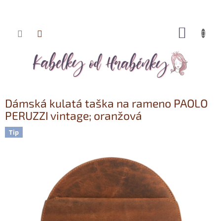
NÁKUP
Přejít
KOŠÍK
na
obsah
Dámská kulatá taška na rameno PAOLO
PERUZZI vintage; oranžová
Tip