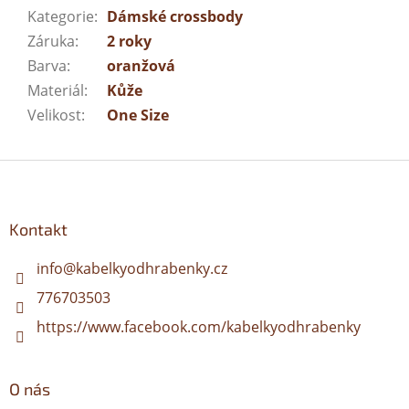
Kategorie
:
Dámské crossbody
Záruka
:
2 roky
Barva
:
oranžová
Materiál
:
Kůže
Velikost
:
One Size
Z
á
p
a
Kontakt
t
í
info
@
kabelkyodhrabenky.cz
776703503
https://www.facebook.com/kabelkyodhrabenky
O nás