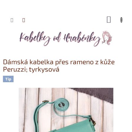
NÁKUP
Přejít
KOŠÍK
na
obsah
Dámská kabelka přes rameno z kůže
Peruzzi; tyrkysová
Tip