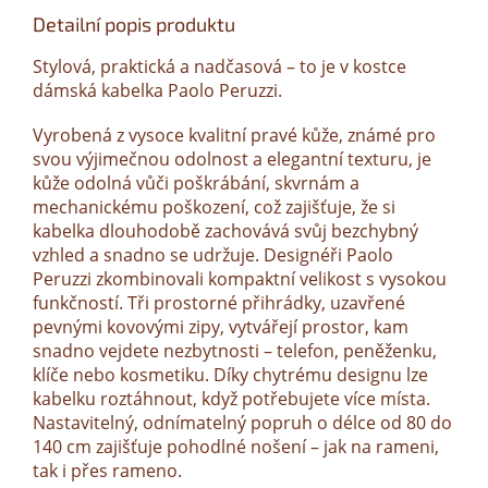
Detailní popis produktu
Stylová, praktická a nadčasová – to je v kostce
dámská kabelka Paolo Peruzzi.
Vyrobená z vysoce kvalitní pravé kůže, známé pro
svou výjimečnou odolnost a elegantní texturu, je
kůže odolná vůči poškrábání, skvrnám a
mechanickému poškození, což zajišťuje, že si
kabelka dlouhodobě zachovává svůj bezchybný
vzhled a snadno se udržuje. Designéři Paolo
Peruzzi zkombinovali kompaktní velikost s vysokou
funkčností. Tři prostorné přihrádky, uzavřené
pevnými kovovými zipy, vytvářejí prostor, kam
snadno vejdete nezbytnosti – telefon, peněženku,
klíče nebo kosmetiku. Díky chytrému designu lze
kabelku roztáhnout, když potřebujete více místa.
Nastavitelný, odnímatelný popruh o délce od 80 do
140 cm zajišťuje pohodlné nošení – jak na rameni,
tak i přes rameno.