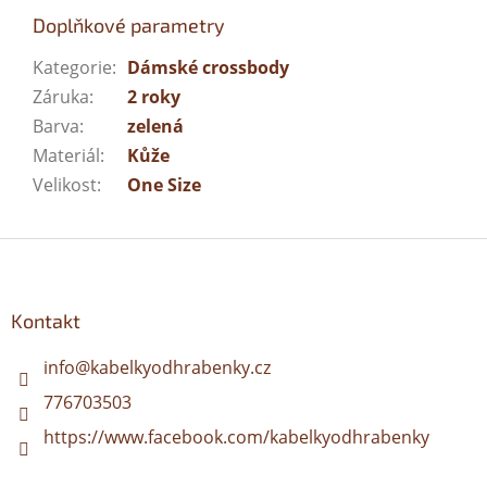
Doplňkové parametry
Kategorie
:
Dámské crossbody
Záruka
:
2 roky
Barva
:
zelená
Materiál
:
Kůže
Velikost
:
One Size
Z
á
p
a
Kontakt
t
í
info
@
kabelkyodhrabenky.cz
776703503
https://www.facebook.com/kabelkyodhrabenky