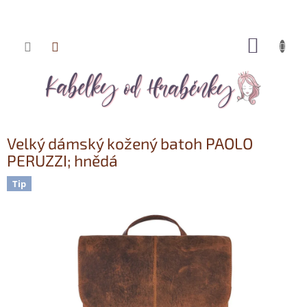
NÁKUP
Přejít
KOŠÍK
na
obsah
Velký dámský kožený batoh PAOLO
PERUZZI; hnědá
Tip