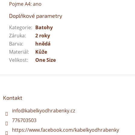
Pojme A4: ano
Doplňkové parametry
Kategorie
:
Batohy
Záruka
:
2 roky
Barva
:
hnědá
Materiál
:
Kůže
Velikost
:
One Size
Z
á
p
a
Kontakt
t
í
info
@
kabelkyodhrabenky.cz
776703503
https://www.facebook.com/kabelkyodhrabenky