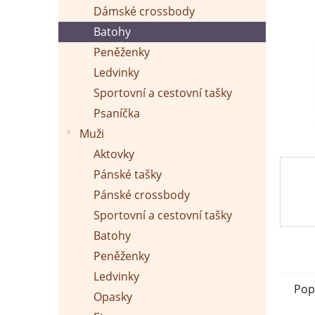
p
Dámské crossbody
a
n
Batohy
e
Peněženky
l
Ledvinky
Sportovní a cestovní tašky
Psaníčka
Muži
Aktovky
Pánské tašky
Pánské crossbody
Sportovní a cestovní tašky
Batohy
Peněženky
Ledvinky
Pop
Opasky