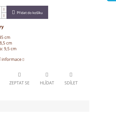
Přidat do košíku
ry
45 cm
28,5 cm
: 9,5 cm
í informace
ZEPTAT SE
HLÍDAT
SDÍLET