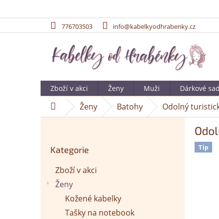
776703503
info@kabelkyodhrabenky.cz
Přejít
na
obsah
Zboží v akci
Ženy
Muži
Dárkové sa
Ženy
Batohy
Odolný turisti
Domů
P
Odol
o
Přeskočit
s
Tip
Kategorie
kategorie
t
r
Zboží v akci
a
Ženy
n
n
Kožené kabelky
í
Tašky na notebook