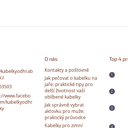
O nás
Top 4 p
Kontakty a poštovné
@
kabelkyodhrab
cz
Jak pečovat o kabelku na
jaře: praktické tipy pro
03503
delší životnost vaší
s://www.facebo
oblíbené kabelky
om/kabelkyodhr
Jak správně vybrat
ky
aktovku pro muže:
praktický průvodce
Kabelky pro zimní