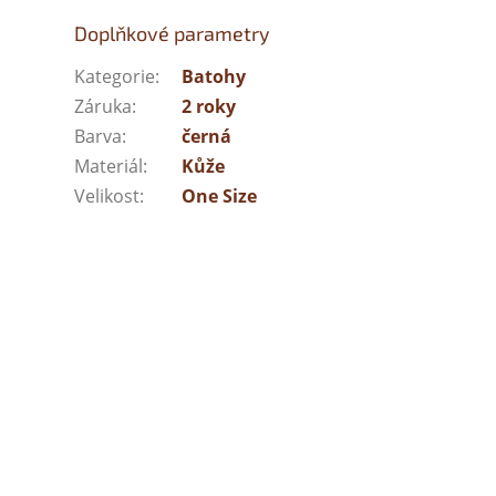
Doplňkové parametry
Kategorie
:
Batohy
Záruka
:
2 roky
Barva
:
černá
Materiál
:
Kůže
Velikost
:
One Size