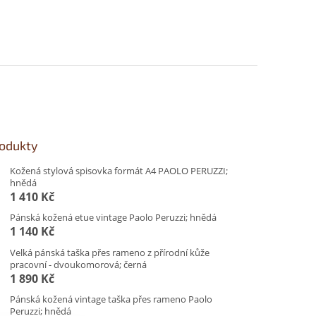
rodukty
Kožená stylová spisovka formát A4 PAOLO PERUZZI;
hnědá
1 410 Kč
Pánská kožená etue vintage Paolo Peruzzi; hnědá
1 140 Kč
Velká pánská taška přes rameno z přírodní kůže
pracovní - dvoukomorová; černá
1 890 Kč
Pánská kožená vintage taška přes rameno Paolo
Peruzzi; hnědá