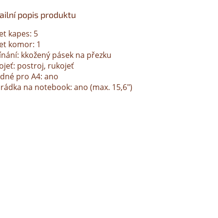
ailní popis produktu
et kapes: 5
et komor: 1
ínání: kkožený pásek na přezku
jeť: postroj, rukojeť
dné pro A4: ano
hrádka na notebook: ano (max. 15,6")