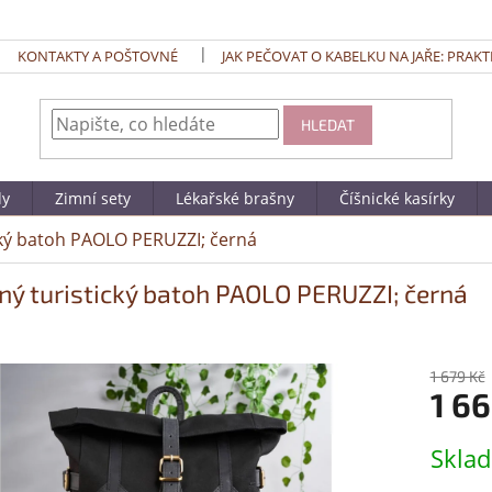
KONTAKTY A POŠTOVNÉ
JAK PEČOVAT O KABELKU NA JAŘE: PRAKT
HLEDAT
dy
Zimní sety
Lékařské brašny
Číšnické kasírky
cký batoh PAOLO PERUZZI; černá
ný turistický batoh PAOLO PERUZZI; černá
1 679 Kč
1 66
Měrná
Skla
cena: