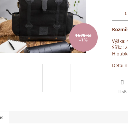
Rozmě
1 679 Kč
–1 %
Výška: 
Šířka: 
Hloubka
Detailn
TISK
is