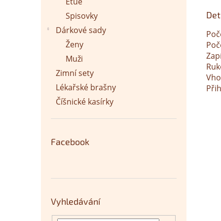
Etue
Det
Spisovky
Dárkové sady
Poč
Ženy
Poč
Zap
Muži
Ruko
Zimní sety
Vho
Lékařské brašny
Při
Číšnické kasírky
Facebook
Vyhledávání