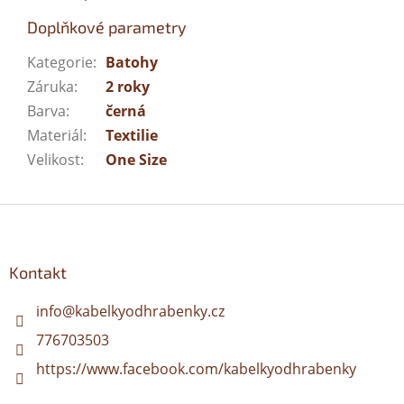
Doplňkové parametry
Kategorie
:
Batohy
Záruka
:
2 roky
Barva
:
černá
Materiál
:
Textilie
Velikost
:
One Size
Z
á
p
a
Kontakt
t
í
info
@
kabelkyodhrabenky.cz
776703503
https://www.facebook.com/kabelkyodhrabenky