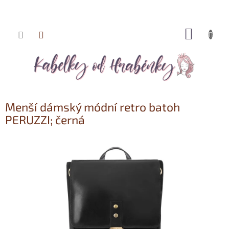
NÁKUP
Přejít
KOŠÍK
na
obsah
Menší dámský módní retro batoh
PERUZZI; černá