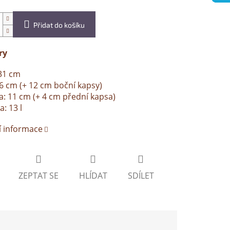
Přidat do košíku
ry
31 cm
26 cm (+ 12 cm boční kapsy)
: 11 cm (+ 4 cm přední kapsa)
a: 13 l
í informace
ZEPTAT SE
HLÍDAT
SDÍLET