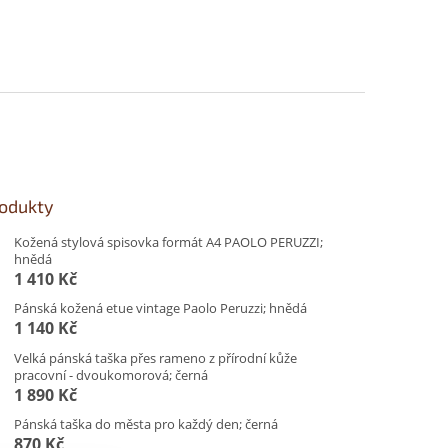
rodukty
Kožená stylová spisovka formát A4 PAOLO PERUZZI;
hnědá
1 410 Kč
Pánská kožená etue vintage Paolo Peruzzi; hnědá
1 140 Kč
Velká pánská taška přes rameno z přírodní kůže
pracovní - dvoukomorová; černá
1 890 Kč
Pánská taška do města pro každý den; černá
870 Kč