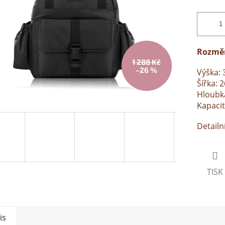
Rozmě
1 288 Kč
–26 %
Výška: 
Šířka: 
Hloubka
Kapacit
Detailn
TISK
is