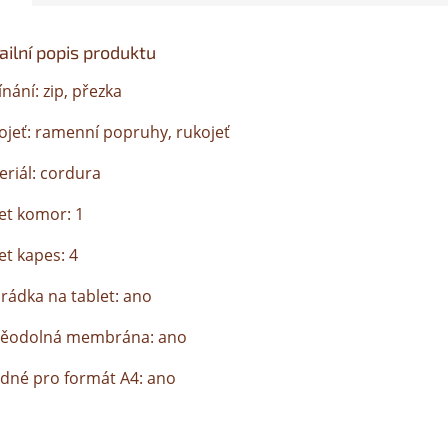
ailní popis produktu
nání: zip, přezka
ojeť: ramenní popruhy, rukojeť
eriál: cordura
et komor: 1
et kapes: 4
hrádka na tablet: ano
ěodolná membrána: ano
dné pro formát A4: ano