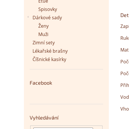
Etue
Spisovky
Det
Dárkové sady
Ženy
Zapí
Muži
Ruk
Zimní sety
Mat
Lékařské brašny
Číšnické kasírky
Poč
Poč
Facebook
Při
Vod
Vho
Vyhledávání