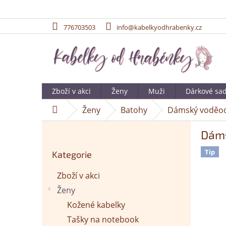
776703503
info@kabelkyodhrabenky.cz
Přejít
na
obsah
Zboží v akci
Ženy
Muži
Dárkové sa
Ženy
Batohy
Dámský voděodo
Domů
P
Dáms
o
Přeskočit
s
Tip
Kategorie
kategorie
t
r
Zboží v akci
a
Ženy
n
n
Kožené kabelky
í
Tašky na notebook