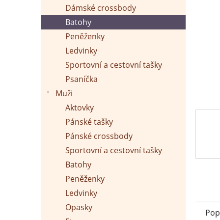
p
Dámské crossbody
a
n
Batohy
e
Peněženky
l
Ledvinky
Sportovní a cestovní tašky
Psaníčka
Muži
Aktovky
Pánské tašky
Pánské crossbody
Sportovní a cestovní tašky
Batohy
Peněženky
Ledvinky
Opasky
Pop