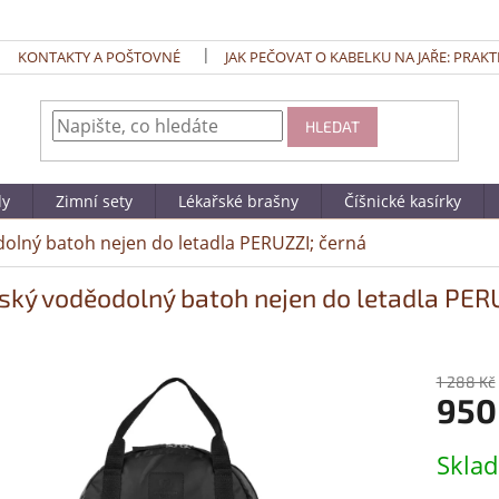
KONTAKTY A POŠTOVNÉ
JAK PEČOVAT O KABELKU NA JAŘE: PRAKT
HLEDAT
dy
Zimní sety
Lékařské brašny
Číšnické kasírky
lný batoh nejen do letadla PERUZZI; černá
ký voděodolný batoh nejen do letadla PERU
1 288 Kč
950
Měrná
Skla
cena: