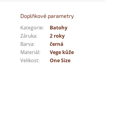
Doplňkové parametry
Kategorie
:
Batohy
Záruka
:
2 roky
Barva
:
černá
Materiál
:
Vege kůže
Velikost
:
One Size