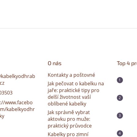
O nás
Top 4 p
Kontakty a poštovné
@
kabelkyodhrab
cz
Jak pečovat o kabelku na
jaře: praktické tipy pro
03503
delší životnost vaší
s://www.facebo
oblíbené kabelky
om/kabelkyodhr
Jak správně vybrat
ky
aktovku pro muže:
praktický průvodce
Kabelky pro zimní