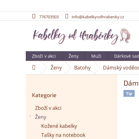
776703503
info@kabelkyodhrabenky.cz
Přejít
na
obsah
Zboží v akci
Ženy
Muži
Dárkové sa
Ženy
Batohy
Dámský voděodo
Domů
P
Dáms
o
Přeskočit
s
Tip
Kategorie
kategorie
t
r
Zboží v akci
a
Ženy
n
n
Kožené kabelky
í
Tašky na notebook