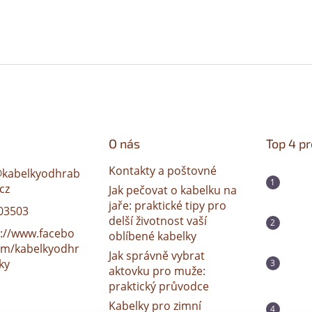
O nás
Top 4 p
Kontakty a poštovné
@
kabelkyodhrab
cz
Jak pečovat o kabelku na
jaře: praktické tipy pro
03503
delší životnost vaší
s://www.facebo
oblíbené kabelky
om/kabelkyodhr
Jak správně vybrat
ky
aktovku pro muže:
praktický průvodce
Kabelky pro zimní