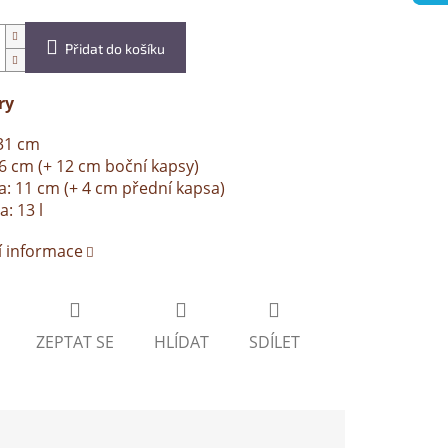
Přidat do košíku
ry
31 cm
26 cm (+ 12 cm boční kapsy)
: 11 cm (+ 4 cm přední kapsa)
a: 13 l
í informace
ZEPTAT SE
HLÍDAT
SDÍLET