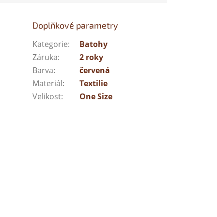
Doplňkové parametry
Kategorie
:
Batohy
Záruka
:
2 roky
Barva
:
červená
Materiál
:
Textilie
Velikost
:
One Size