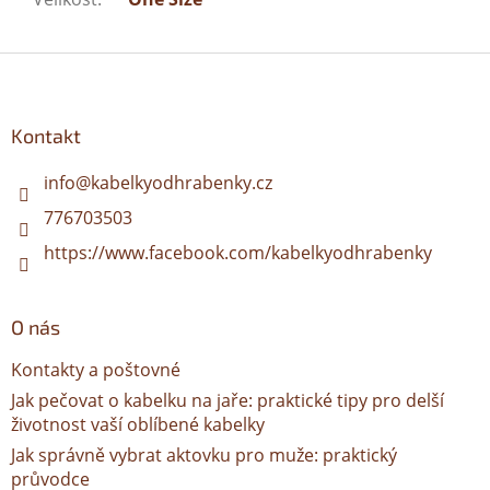
Z
á
p
a
Kontakt
t
í
info
@
kabelkyodhrabenky.cz
776703503
https://www.facebook.com/kabelkyodhrabenky
O nás
Kontakty a poštovné
Jak pečovat o kabelku na jaře: praktické tipy pro delší
životnost vaší oblíbené kabelky
Jak správně vybrat aktovku pro muže: praktický
průvodce