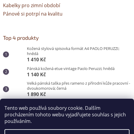
Kabelky pro zimní období
Pánové si potrpí na kvalitu
Top 4 produkty
Kožená stylová spisovka formát A4 PAOLO PERUZZI;
hnědá
1 410 Kč
Pánská kožená etue vintage Paolo Peruzzi; hnědá
1 140 Kč
Velká pánská taška přes rameno z přírodní kůže pracovní -
dvoukomorová; černá
1 890 Kč
Pánská taška do města pro každý den; černá
Tento web používá soubory cookie. Dalším
870 Kč
procházením tohoto webu vyjadřujete souhlas s jejich
používáním.
Vytvořil Shoptet