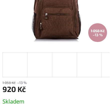
1 058 Kč
–13 %
1 058 Kč
–13 %
920 Kč
Měrná
Skladem
cena: