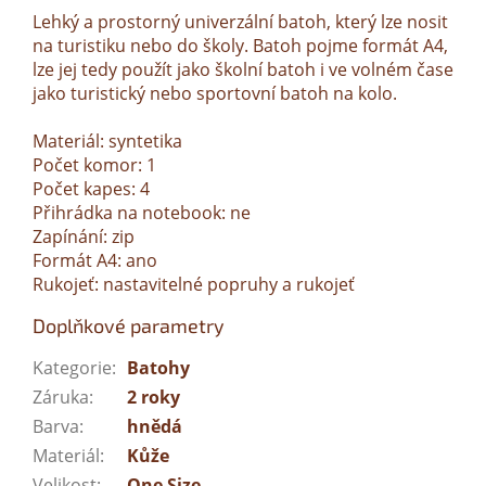
Lehký a prostorný univerzální batoh, který lze nosit
na turistiku nebo do školy. Batoh pojme formát A4,
lze jej tedy použít jako školní batoh i ve volném čase
jako turistický nebo sportovní batoh na kolo.
Materiál: syntetika
Počet komor: 1
Počet kapes: 4
Přihrádka na notebook: ne
Zapínání: zip
Formát A4: ano
Rukojeť: nastavitelné popruhy a rukojeť
Doplňkové parametry
Kategorie
:
Batohy
Záruka
:
2 roky
Barva
:
hnědá
Materiál
:
Kůže
Velikost
:
One Size