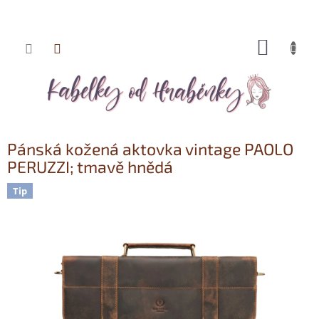
NÁKUP
Přejít
KOŠÍK
na
obsah
Pánská kožená aktovka vintage PAOLO
PERUZZI; tmavě hnědá
Tip