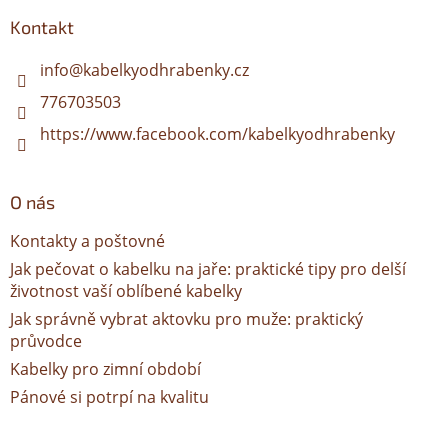
p
a
Kontakt
t
í
info
@
kabelkyodhrabenky.cz
776703503
https://www.facebook.com/kabelkyodhrabenky
O nás
Kontakty a poštovné
Jak pečovat o kabelku na jaře: praktické tipy pro delší
životnost vaší oblíbené kabelky
Jak správně vybrat aktovku pro muže: praktický
průvodce
Kabelky pro zimní období
Pánové si potrpí na kvalitu