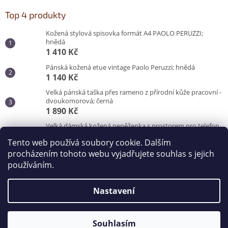
Top 4 produkty
Kožená stylová spisovka formát A4 PAOLO PERUZZI;
hnědá
1 410 Kč
Pánská kožená etue vintage Paolo Peruzzi; hnědá
1 140 Kč
Velká pánská taška přes rameno z přírodní kůže pracovní -
dvoukomorová; černá
1 890 Kč
Velká dámská kožená peněženka s prostorem pro telefon
Peruzzi; červená
Tento web používá soubory cookie. Dalším
870 Kč
procházením tohoto webu vyjadřujete souhlas s jejich
používáním.
Vytvořil Shoptet
Nastavení
Copyright 2026
Kabelky od Hraběnky
. Všechna práva
vyhrazena.
Souhlasím