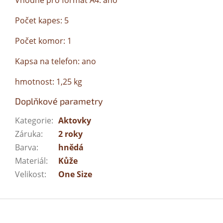
Vhodné pro formát A4: ano
Počet kapes: 5
Počet komor: 1
Kapsa na telefon: ano
hmotnost: 1,25 kg
Doplňkové parametry
Kategorie
:
Aktovky
Záruka
:
2 roky
Barva
:
hnědá
Materiál
:
Kůže
Velikost
:
One Size
Z
á