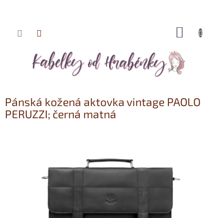
NÁKUP
Přejít
KOŠÍK
na
obsah
Pánská kožená aktovka vintage PAOLO
PERUZZI; černá matná