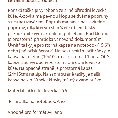
Detailní popis produktu
Pánská taška je vyrobena ze silné přírodní lovecké
kůže. Aktovka má pevnou klopu se dvěma popruhy
s tic-tac uzávěrem. Popruh má navíc nastavitelné
popruhy, díky kterým si můžete objem tašky
přizpůsobit svým aktuálním potřebám. Pod klopou
je prostorná přihrádka věnovaná dokumentům.
Uvnitř tašky je prostorná kapsa na notebook (15,6")
nebo jiné příslušenství. Na boku vnitřní přihrádky je
kapsa na telefon (10x10cm) a místo na tři pera.Obě
kapsy jsou vyrobeny ze stejné přírodní lovecké
kůže. Na opačné straně je prostorná kapsa
(24x15cm) na zip. Na zadní straně tašky je další
kapsa na zip. Vršek aktovky má nýtované ouško.
Materiál: přírodní lovecká kůže
Přihrádka na notebook: Ano
Vhodné pro formát A4: ano