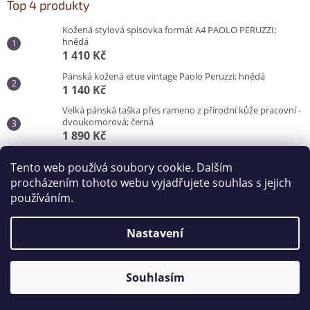
Top 4 produkty
Kožená stylová spisovka formát A4 PAOLO PERUZZI;
hnědá
1 410 Kč
Pánská kožená etue vintage Paolo Peruzzi; hnědá
1 140 Kč
Velká pánská taška přes rameno z přírodní kůže pracovní -
dvoukomorová; černá
1 890 Kč
Pánská taška do města pro každý den; černá
Tento web používá soubory cookie. Dalším
870 Kč
procházením tohoto webu vyjadřujete souhlas s jejich
používáním.
Vytvořil Shoptet
Nastavení
Copyright 2026
Kabelky od Hraběnky
. Všechna práva
vyhrazena.
Souhlasím