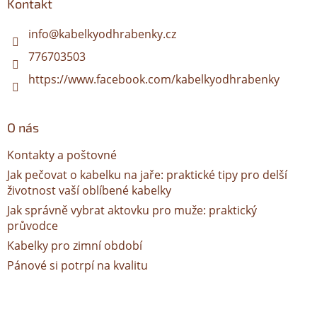
a
Kontakt
t
í
info
@
kabelkyodhrabenky.cz
776703503
https://www.facebook.com/kabelkyodhrabenky
O nás
Kontakty a poštovné
Jak pečovat o kabelku na jaře: praktické tipy pro delší
životnost vaší oblíbené kabelky
Jak správně vybrat aktovku pro muže: praktický
průvodce
Kabelky pro zimní období
Pánové si potrpí na kvalitu