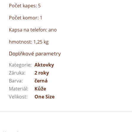
Počet kapes: 5
Počet komor: 1
Kapsa na telefon: ano
hmotnost: 1,25 kg
Doplňkové parametry
Kategorie
:
Aktovky
Záruka
:
2 roky
Barva
:
černá
Materiál
:
Kůže
Velikost
:
One Size
Z
á
p