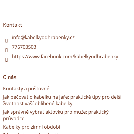
l
Z
á
á
d
p
a
a
Kontakt
c
t
í
í
info
@
kabelkyodhrabenky.cz
p
r
776703503
v
k
https://www.facebook.com/kabelkyodhrabenky
y
v
ý
O nás
p
i
Kontakty a poštovné
s
u
Jak pečovat o kabelku na jaře: praktické tipy pro delší
životnost vaší oblíbené kabelky
Jak správně vybrat aktovku pro muže: praktický
průvodce
Kabelky pro zimní období