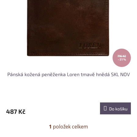
o
s
d
p
u
r
k
o
t
d
ů
u
k
t
ů
716 Kč
–31 %
Pánská kožená peněženka Loren tmavě hnědá SKL NOV
Do košíku
487 Kč
1
položek celkem
O
v