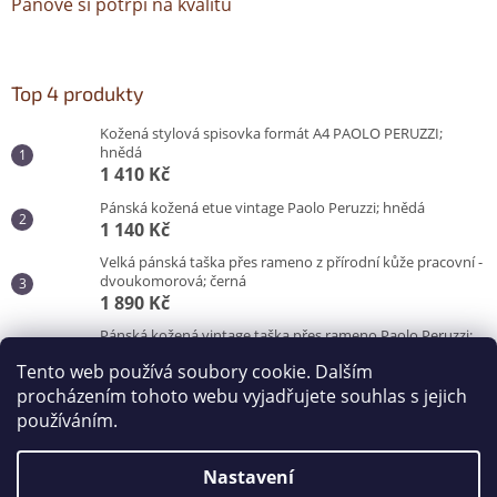
Pánové si potrpí na kvalitu
Top 4 produkty
Kožená stylová spisovka formát A4 PAOLO PERUZZI;
hnědá
1 410 Kč
Pánská kožená etue vintage Paolo Peruzzi; hnědá
1 140 Kč
Velká pánská taška přes rameno z přírodní kůže pracovní -
dvoukomorová; černá
1 890 Kč
Pánská kožená vintage taška přes rameno Paolo Peruzzi;
hnědá
Tento web používá soubory cookie. Dalším
3 100 Kč
procházením tohoto webu vyjadřujete souhlas s jejich
používáním.
Vytvořil Shoptet
Nastavení