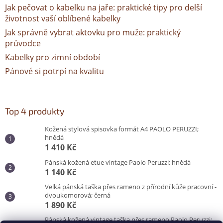
Jak pečovat o kabelku na jaře: praktické tipy pro delší
životnost vaší oblíbené kabelky
Jak správně vybrat aktovku pro muže: praktický
průvodce
Kabelky pro zimní období
Pánové si potrpí na kvalitu
Top 4 produkty
Kožená stylová spisovka formát A4 PAOLO PERUZZI;
hnědá
1 410 Kč
Pánská kožená etue vintage Paolo Peruzzi; hnědá
1 140 Kč
Velká pánská taška přes rameno z přírodní kůže pracovní -
dvoukomorová; černá
1 890 Kč
Pánská kožená vintage taška přes rameno Paolo Peruzzi;