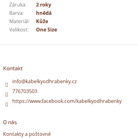
Záruka
:
2 roky
Barva
:
hnědá
Materiál
:
Kůže
Velikost
:
One Size
Z
á
p
a
Kontakt
t
í
info
@
kabelkyodhrabenky.cz
776703503
https://www.facebook.com/kabelkyodhrabenky
O nás
Kontakty a poštovné