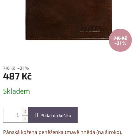
716 Kč
–31 %
716 Kč
–31 %
487 Kč
Měrná
Skladem
cena:
Přidat do košíku
Pánská kožená peněženka tmavě hnědá (na široko).