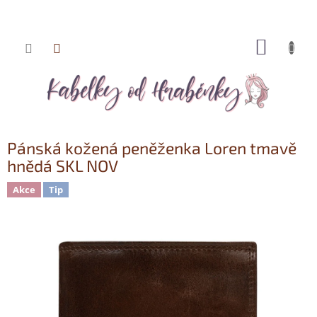
NÁKUP
Přejít
KOŠÍK
na
obsah
Pánská kožená peněženka Loren tmavě
hnědá SKL NOV
Akce
Tip