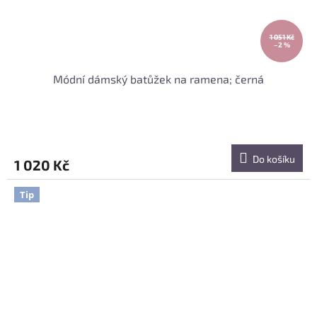
1 051 Kč
–2 %
Módní dámský batůžek na ramena; černá
Do košíku
1 020 Kč
Tip