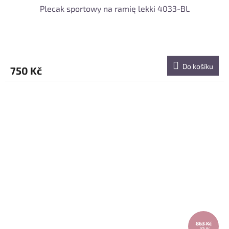
Plecak sportowy na ramię lekki 4033-BL
Do košíku
750 Kč
863 Kč
–13 %