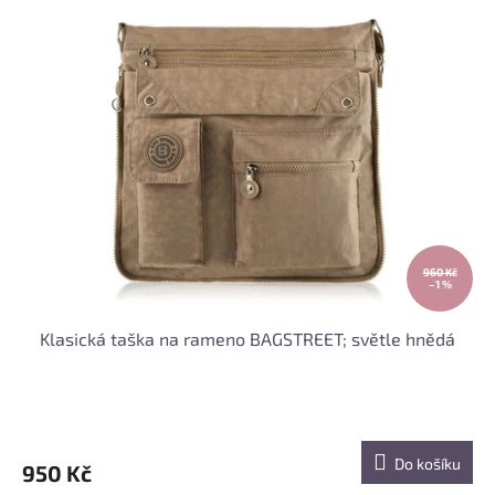
960 Kč
–1 %
Klasická taška na rameno BAGSTREET; světle hnědá
Do košíku
950 Kč