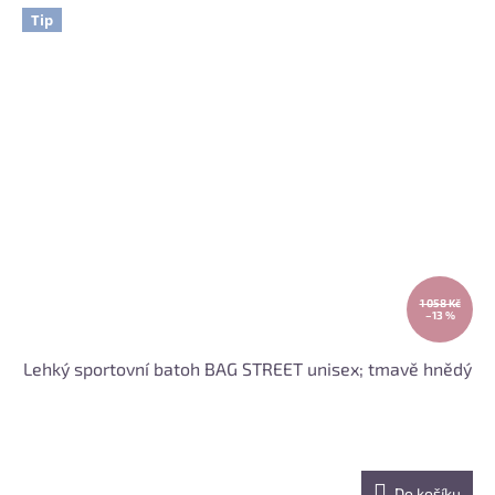
Tip
1 058 Kč
–13 %
Lehký sportovní batoh BAG STREET unisex; tmavě hnědý
Do košíku