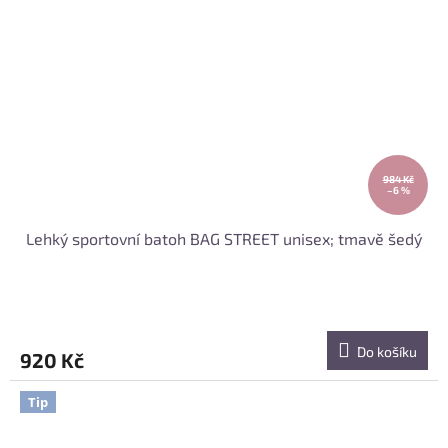
984 Kč
–6 %
Lehký sportovní batoh BAG STREET unisex; tmavě šedý
Do košíku
920 Kč
Tip