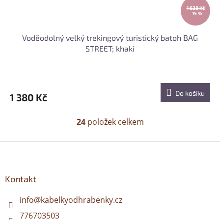
1 628 Kč
–15 %
Voděodolný velký trekingový turistický batoh BAG
STREET; khaki
Do košíku
1 380 Kč
24
položek celkem
O
v
l
Z
á
á
d
p
a
a
Kontakt
c
t
í
í
info
@
kabelkyodhrabenky.cz
p
r
776703503
v