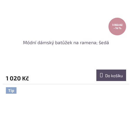
1 193 Kč
–14 %
Módní dámský batůžek na ramena; šedá
Do košíku
1 020 Kč
Tip