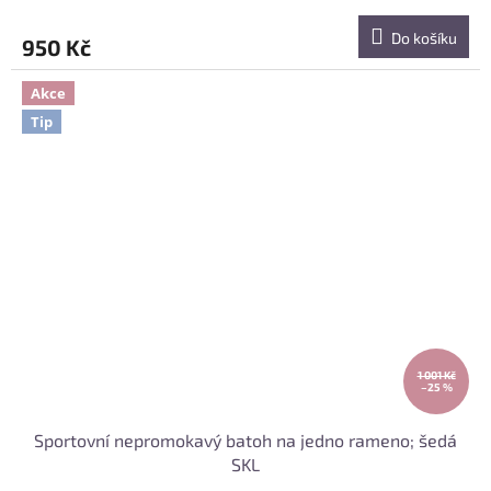
Do košíku
950 Kč
Akce
Tip
1 001 Kč
–25 %
Sportovní nepromokavý batoh na jedno rameno; šedá
SKL