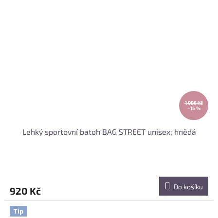
1 086 Kč
–15 %
Lehký sportovní batoh BAG STREET unisex; hnědá
Do košíku
920 Kč
Tip