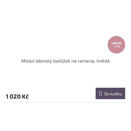
1 051 Kč
–2 %
Módní dámský batůžek na ramena; hnědá
Do košíku
1 020 Kč