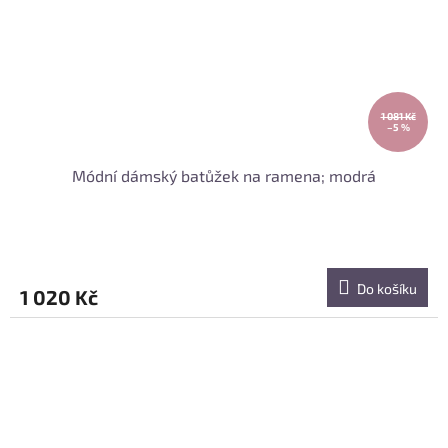
1 081 Kč
–5 %
Módní dámský batůžek na ramena; modrá
Do košíku
1 020 Kč