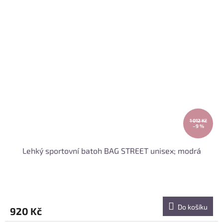
1 012 Kč
–9 %
Lehký sportovní batoh BAG STREET unisex; modrá
Do košíku
920 Kč