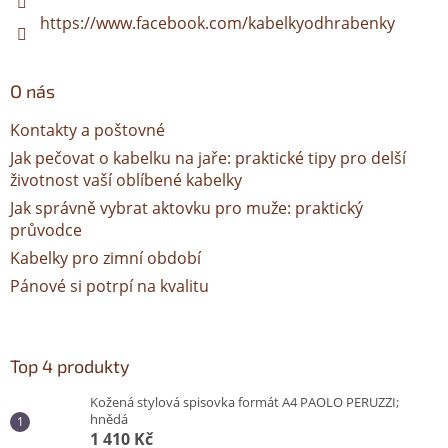
k
https://www.facebook.com/kabelkyodhrabenky
y
v
ý
O nás
p
i
Kontakty a poštovné
s
u
Jak pečovat o kabelku na jaře: praktické tipy pro delší
životnost vaší oblíbené kabelky
Jak správně vybrat aktovku pro muže: praktický
průvodce
Kabelky pro zimní období
Pánové si potrpí na kvalitu
Top 4 produkty
Kožená stylová spisovka formát A4 PAOLO PERUZZI;
hnědá
1 410 Kč