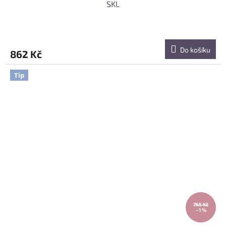
SKL
Do košíku
862 Kč
Tip
765 Kč
–1 %