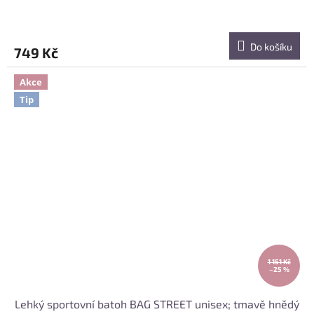
Do košíku
749 Kč
Akce
Tip
1 151 Kč
–25 %
Lehký sportovní batoh BAG STREET unisex; tmavě hnědý