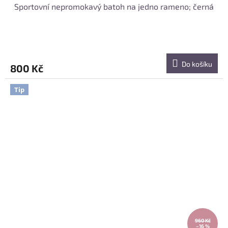
Sportovní nepromokavý batoh na jedno rameno; černá
Do košíku
800 Kč
Tip
960 Kč
–16 %