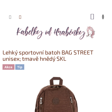
NÁKUP
Přejít
KOŠÍK
na
obsah
Lehký sportovní batoh BAG STREET
unisex; tmavě hnědý SKL
Akce
Tip