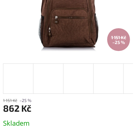
1 151 Kč
–25 %
1 151 Kč
–25 %
862 Kč
Měrná
Skladem
cena: