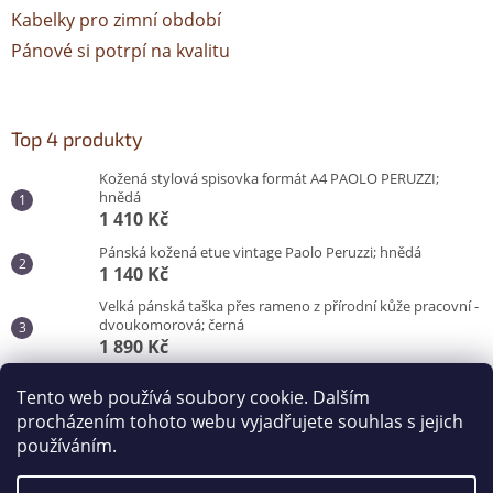
Kabelky pro zimní období
Pánové si potrpí na kvalitu
Top 4 produkty
Kožená stylová spisovka formát A4 PAOLO PERUZZI;
hnědá
1 410 Kč
Pánská kožená etue vintage Paolo Peruzzi; hnědá
1 140 Kč
Velká pánská taška přes rameno z přírodní kůže pracovní -
dvoukomorová; černá
1 890 Kč
Pánská taška do města pro každý den; černá
Tento web používá soubory cookie. Dalším
870 Kč
procházením tohoto webu vyjadřujete souhlas s jejich
používáním.
Vytvořil Shoptet