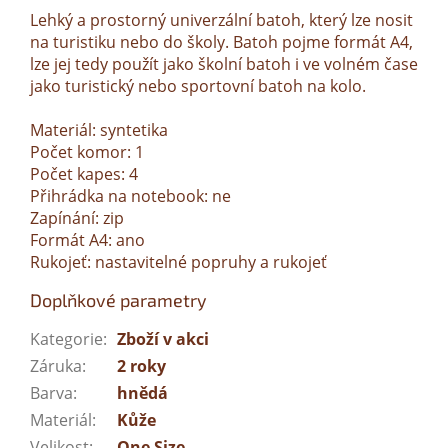
Lehký a prostorný univerzální batoh, který lze nosit
na turistiku nebo do školy. Batoh pojme formát A4,
lze jej tedy použít jako školní batoh i ve volném čase
jako turistický nebo sportovní batoh na kolo.
Materiál: syntetika
Počet komor: 1
Počet kapes: 4
Přihrádka na notebook: ne
Zapínání: zip
Formát A4: ano
Rukojeť: nastavitelné popruhy a rukojeť
Doplňkové parametry
Kategorie
:
Zboží v akci
Záruka
:
2 roky
Barva
:
hnědá
Materiál
:
Kůže
Velikost
:
One Size