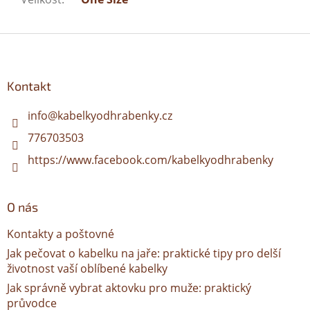
Z
á
p
a
Kontakt
t
í
info
@
kabelkyodhrabenky.cz
776703503
https://www.facebook.com/kabelkyodhrabenky
O nás
Kontakty a poštovné
Jak pečovat o kabelku na jaře: praktické tipy pro delší
životnost vaší oblíbené kabelky
Jak správně vybrat aktovku pro muže: praktický
průvodce