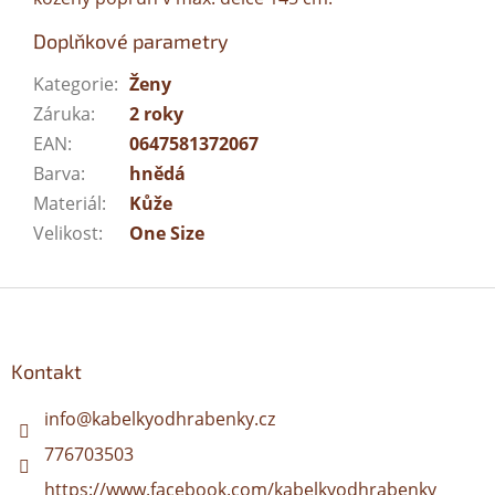
Doplňkové parametry
Kategorie
:
Ženy
Záruka
:
2 roky
EAN
:
0647581372067
Barva
:
hnědá
Materiál
:
Kůže
Velikost
:
One Size
Z
á
p
a
Kontakt
t
í
info
@
kabelkyodhrabenky.cz
776703503
https://www.facebook.com/kabelkyodhrabenky