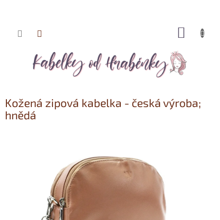
NÁKUP
Přejít
KOŠÍK
na
obsah
Kožená zipová kabelka - česká výroba;
hnědá