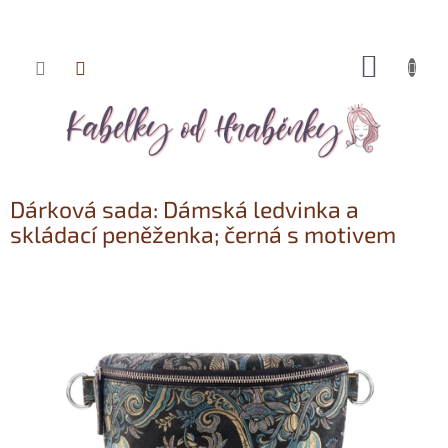
NÁKUP
Přejít
KOŠÍK
na
obsah
Dárková sada: Dámská ledvinka a
skládací peněženka; černá s motivem