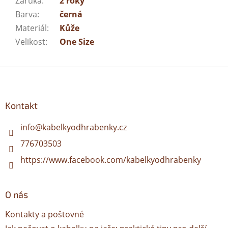
Záruka
:
2 roky
Barva
:
černá
Materiál
:
Kůže
Velikost
:
One Size
Z
á
p
a
Kontakt
t
í
info
@
kabelkyodhrabenky.cz
776703503
https://www.facebook.com/kabelkyodhrabenky
O nás
Kontakty a poštovné