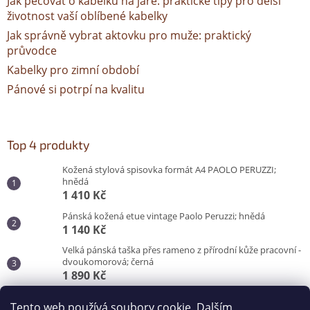
Jak pečovat o kabelku na jaře: praktické tipy pro delší
životnost vaší oblíbené kabelky
Jak správně vybrat aktovku pro muže: praktický
průvodce
Kabelky pro zimní období
Pánové si potrpí na kvalitu
Top 4 produkty
Kožená stylová spisovka formát A4 PAOLO PERUZZI;
hnědá
1 410 Kč
Pánská kožená etue vintage Paolo Peruzzi; hnědá
1 140 Kč
Velká pánská taška přes rameno z přírodní kůže pracovní -
dvoukomorová; černá
1 890 Kč
Pánská taška do města pro každý den; černá
Tento web používá soubory cookie. Dalším
870 Kč