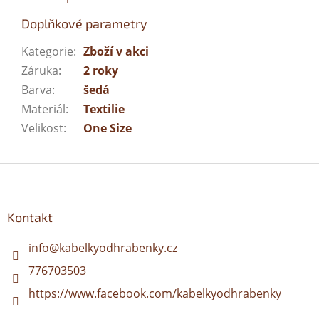
Doplňkové parametry
Kategorie
:
Zboží v akci
Záruka
:
2 roky
Barva
:
šedá
Materiál
:
Textilie
Velikost
:
One Size
Z
á
p
a
Kontakt
t
í
info
@
kabelkyodhrabenky.cz
776703503
https://www.facebook.com/kabelkyodhrabenky