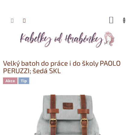
NÁKUP
Přejít
KOŠÍK
na
obsah
Velký batoh do práce i do školy PAOLO
PERUZZI; šedá SKL
Akce
Tip