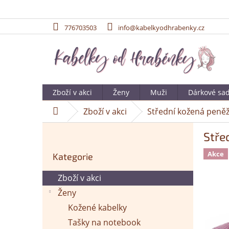
776703503
info@kabelkyodhrabenky.cz
Přejít
na
obsah
Zboží v akci
Ženy
Muži
Dárkové sa
Zboží v akci
Střední kožená peněž
Domů
P
Stře
o
Přeskočit
s
Akce
Kategorie
kategorie
t
r
Zboží v akci
a
Ženy
n
n
Kožené kabelky
í
Tašky na notebook