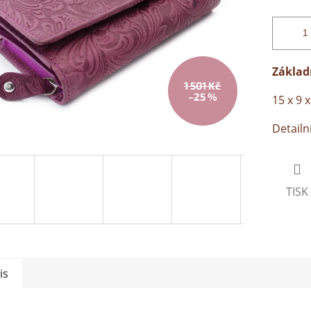
Základ
1 501 Kč
–25 %
15 x 9 
Detailn
TISK
is