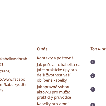
O nás
Top 4 p
Kontakty a poštovné
@
kabelkyodhrab
cz
Jak pečovat o kabelku na
jaře: praktické tipy pro
03503
delší životnost vaší
s://www.facebo
oblíbené kabelky
om/kabelkyodhr
Jak správně vybrat
ky
aktovku pro muže:
praktický průvodce
Kabelky pro zimní