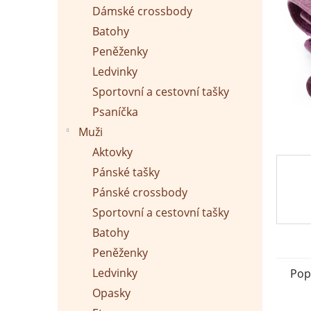
p
Dámské crossbody
a
n
Batohy
e
Peněženky
l
Ledvinky
Sportovní a cestovní tašky
Psaníčka
Muži
Aktovky
Pánské tašky
Pánské crossbody
Sportovní a cestovní tašky
Batohy
Peněženky
Ledvinky
Pop
Opasky