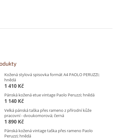
rodukty
Kožená stylová spisovka formát A4 PAOLO PERUZZI;
hnědá
1 410 Kč
Pánská kožená etue vintage Paolo Peruzzi; hnědá
1 140 Kč
Velká pánská taška přes rameno z přírodní kůže
pracovní - dvoukomorová; černá
1 890 Kč
Pánská kožená vintage taška přes rameno Paolo
Peruzzi; hnědá