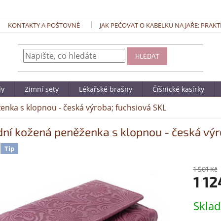
KONTAKTY A POŠTOVNÉ
JAK PEČOVAT O KABELKU NA JAŘE: PRAKT
HLEDAT
dy
Zimní sety
Lékařské brašny
Číšnické kasírky
enka s klopnou - česká výroba; fuchsiová SKL
dní kožená peněženka s klopnou - česká výr
Tip
1 501 Kč
1 12
Měrná
Skla
cena: