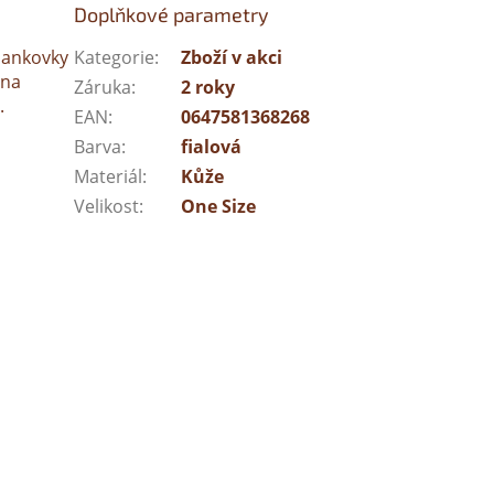
Doplňkové parametry
bankovky
Kategorie
:
Zboží v akci
 na
Záruka
:
2 roky
.
EAN
:
0647581368268
Barva
:
fialová
Materiál
:
Kůže
Velikost
:
One Size