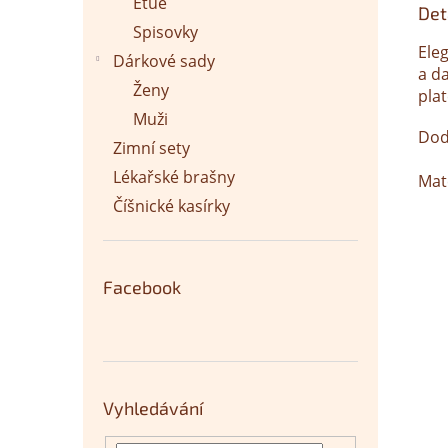
Etue
Det
Spisovky
Ele
Dárkové sady
a d
Ženy
plat
Muži
Dod
Zimní sety
Lékařské brašny
Mat
Číšnické kasírky
Facebook
Vyhledávání