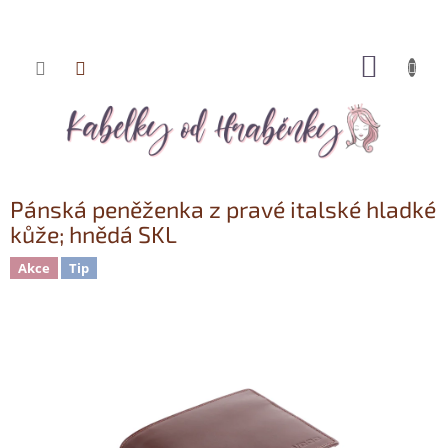
NÁKUP
Přejít
KOŠÍK
na
obsah
Pánská peněženka z pravé italské hladké
kůže; hnědá SKL
Akce
Tip