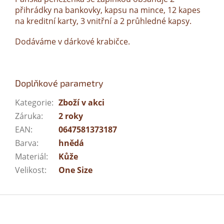
přihrádky na bankovky, kapsu na mince, 12 kapes
na kreditní karty, 3 vnitřní a 2 průhledné kapsy.
Dodáváme v dárkové krabičce.
Doplňkové parametry
Kategorie
:
Zboží v akci
Záruka
:
2 roky
EAN
:
0647581373187
Barva
:
hnědá
Materiál
:
Kůže
Velikost
:
One Size
Z
á
p