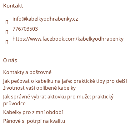
a
Kontakt
t
í
info
@
kabelkyodhrabenky.cz
776703503
https://www.facebook.com/kabelkyodhrabenky
O nás
Kontakty a poštovné
Jak pečovat o kabelku na jaře: praktické tipy pro delší
životnost vaší oblíbené kabelky
Jak správně vybrat aktovku pro muže: praktický
průvodce
Kabelky pro zimní období
Pánové si potrpí na kvalitu