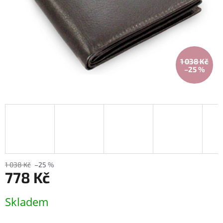
1 038 Kč
–25 %
1 038 Kč
–25 %
778 Kč
Měrná
Skladem
cena: