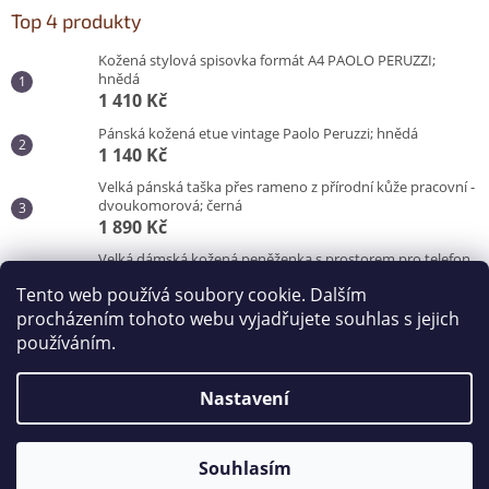
Top 4 produkty
Kožená stylová spisovka formát A4 PAOLO PERUZZI;
hnědá
1 410 Kč
Pánská kožená etue vintage Paolo Peruzzi; hnědá
1 140 Kč
Velká pánská taška přes rameno z přírodní kůže pracovní -
dvoukomorová; černá
1 890 Kč
Velká dámská kožená peněženka s prostorem pro telefon
Peruzzi; červená
Tento web používá soubory cookie. Dalším
870 Kč
procházením tohoto webu vyjadřujete souhlas s jejich
používáním.
Vytvořil Shoptet
Nastavení
Copyright 2026
Kabelky od Hraběnky
. Všechna práva
vyhrazena.
Souhlasím