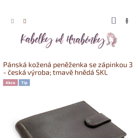
NÁKUP
Přejít
KOŠÍK
na
obsah
Pánská kožená peněženka se zápinkou 3
- česká výroba; tmavě hnědá SKL
Akce
Tip