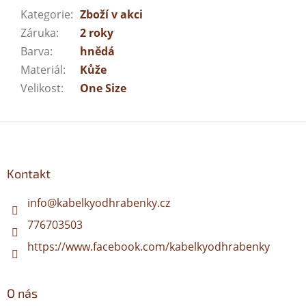
Kategorie
:
Zboží v akci
Záruka
:
2 roky
Barva
:
hnědá
Materiál
:
Kůže
Velikost
:
One Size
Z
á
p
a
Kontakt
t
í
info
@
kabelkyodhrabenky.cz
776703503
https://www.facebook.com/kabelkyodhrabenky
O nás