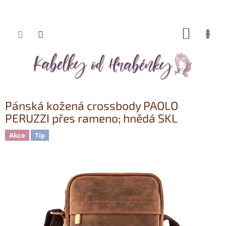
NÁKUP
Přejít
KOŠÍK
na
obsah
Pánská kožená crossbody PAOLO
PERUZZI přes rameno; hnědá SKL
Akce
Tip