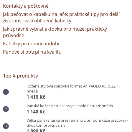
Kontakty a poštovné
Jak pečovat o kabelku na jaře: praktické tipy pro delší
životnost vaší oblíbené kabelky
Jak správně vybrat aktovku pro muže: praktický
průvodce
Kabelky pro zimní období
Pánové si potrpí na kvalitu
Top 4 produkty
Kožená stylová spisovka formát A4 PAOLO PERUZZI;
hnědá
1 410 Kč
Pánská kožená etue vintage Paolo Peruzzi; hnědá
1 140 Kč
Velká pánská taška přes rameno z přírodní kůže pracovní -
dvoukomorová; černá
1 890 Kč