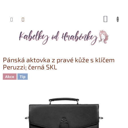
NÁKUP
Přejít
KOŠÍK
na
obsah
Pánská aktovka z pravé kůže s klíčem
Peruzzi; černá SKL
Akce
Tip