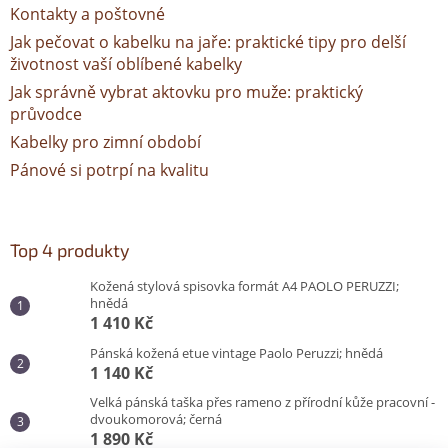
Kontakty a poštovné
Jak pečovat o kabelku na jaře: praktické tipy pro delší
životnost vaší oblíbené kabelky
Jak správně vybrat aktovku pro muže: praktický
průvodce
Kabelky pro zimní období
Pánové si potrpí na kvalitu
Top 4 produkty
Kožená stylová spisovka formát A4 PAOLO PERUZZI;
hnědá
1 410 Kč
Pánská kožená etue vintage Paolo Peruzzi; hnědá
1 140 Kč
Velká pánská taška přes rameno z přírodní kůže pracovní -
dvoukomorová; černá
1 890 Kč