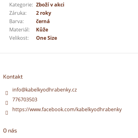
Kategorie
:
Zboží v akci
Záruka
:
2 roky
Barva
:
černá
Materiál
:
Kůže
Velikost
:
One Size
Z
á
p
a
Kontakt
t
í
info
@
kabelkyodhrabenky.cz
776703503
https://www.facebook.com/kabelkyodhrabenky
O nás