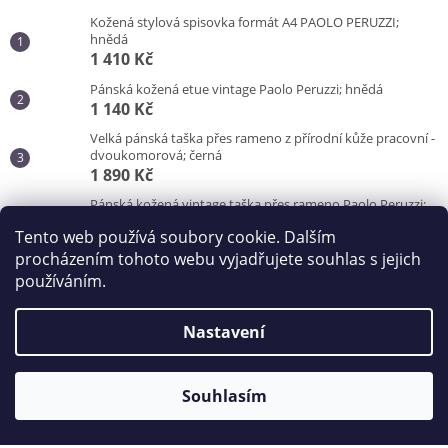
Kožená stylová spisovka formát A4 PAOLO PERUZZI;
hnědá
1 410 Kč
Pánská kožená etue vintage Paolo Peruzzi; hnědá
1 140 Kč
Velká pánská taška přes rameno z přírodní kůže pracovní -
dvoukomorová; černá
1 890 Kč
Pánská kožená vintage taška přes rameno Paolo Peruzzi;
hnědá
Tento web používá soubory cookie. Dalším
3 100 Kč
procházením tohoto webu vyjadřujete souhlas s jejich
používáním.
Vytvořil Shoptet
Nastavení
Copyright 2026
Kabelky od Hraběnky
. Všechna práva
vyhrazena.
Souhlasím