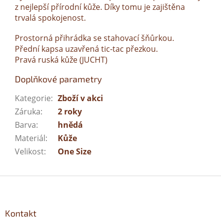
z nejlepší přírodní kůže. Díky tomu je zajištěna
trvalá spokojenost.
Prostorná přihrádka se stahovací šňůrkou.
Přední kapsa uzavřená tic-tac přezkou.
Pravá ruská kůže (JUCHT)
Doplňkové parametry
Kategorie
:
Zboží v akci
Záruka
:
2 roky
Barva
:
hnědá
Materiál
:
Kůže
Velikost
:
One Size
Z
á
p
a
Kontakt