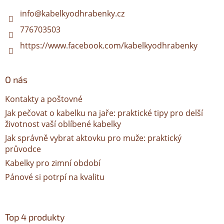
t
í
info
@
kabelkyodhrabenky.cz
776703503
https://www.facebook.com/kabelkyodhrabenky
O nás
Kontakty a poštovné
Jak pečovat o kabelku na jaře: praktické tipy pro delší
životnost vaší oblíbené kabelky
Jak správně vybrat aktovku pro muže: praktický
průvodce
Kabelky pro zimní období
Pánové si potrpí na kvalitu
Top 4 produkty