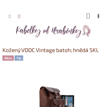
NÁKUP
Přejít
KOŠÍK
na
obsah
Kožený VOOC Vintage batoh; hnědá SKL
Akce
Tip