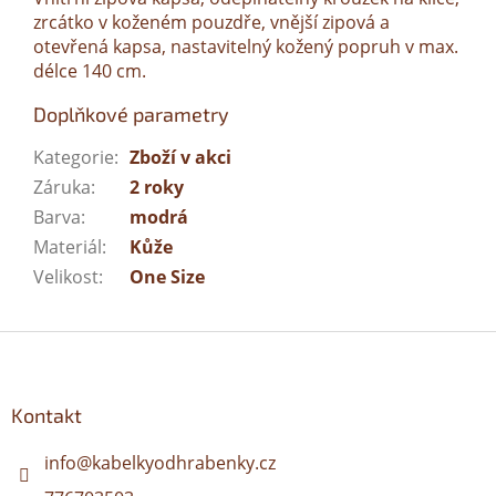
zrcátko v koženém pouzdře, vnější zipová a
otevřená kapsa, nastavitelný kožený popruh v max.
délce 140 cm.
Doplňkové parametry
Kategorie
:
Zboží v akci
Záruka
:
2 roky
Barva
:
modrá
Materiál
:
Kůže
Velikost
:
One Size
Z
á
p
a
Kontakt
t
í
info
@
kabelkyodhrabenky.cz