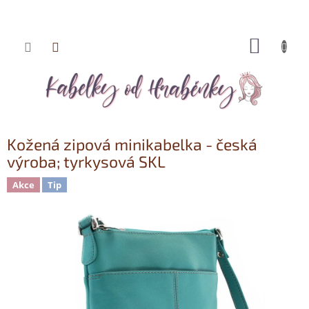
NÁKUP
Přejít
KOŠÍK
na
obsah
Kožená zipová minikabelka - česká
výroba; tyrkysová SKL
Akce
Tip