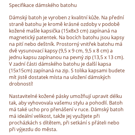
Specifikace dámského batohu
Dámský batoh je vyroben z kvalitní kůže. Na přední
straně batohu je kromě krásné ozdoby v podobě
kožené mašle kapsička (15x8x3 cm) zapínaná na
magnetický patentek. Na bocích batohu jsou kapsy
na pití nebo deštník. Prostorný vnitřek batohu má
dvě vysunovací kapsy (9,5 x 9 cm, 9,5 x 8 cm) a
jednu kapsu zapínanou na pevný zip (13,5 x 13 cm).
V zadní části dámského batohu je další kapsa
(15x15cm) zapínaná na zip. S tolika kapsami budete
mít jistě dostatek místa na uložení dámských
drobností!
Nastavitelné kožené pásky umožňují upravit délku
tak, aby vyhovovala vašemu stylu a pohodlí. Batoh
má také ucho pro přenášení v ruce. Dámský batoh
má ideální velikost, takže jej využijete při
procházkách s dítětem, při setkání s přáteli nebo
při výjezdu do města.