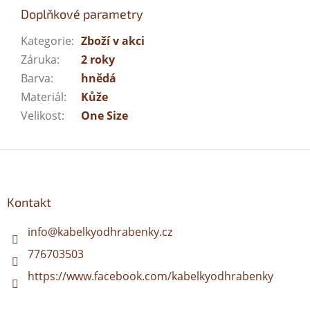
Doplňkové parametry
Kategorie
:
Zboží v akci
Záruka
:
2 roky
Barva
:
hnědá
Materiál
:
Kůže
Velikost
:
One Size
Z
á
p
a
Kontakt
t
í
info
@
kabelkyodhrabenky.cz
776703503
https://www.facebook.com/kabelkyodhrabenky