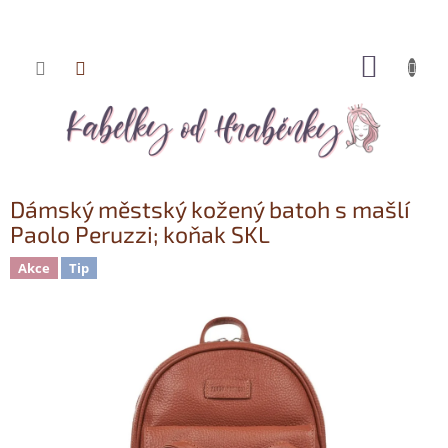
NÁKUP
Přejít
KOŠÍK
na
obsah
Dámský městský kožený batoh s mašlí
Paolo Peruzzi; koňak SKL
Akce
Tip