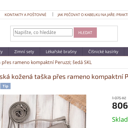
KONTAKTY A POŠTOVNÉ
JAK PEČOVAT O KABELKU NA JAŘE: PRAKT
HLEDAT
dy
Zimní sety
Lékařské brašny
Číšnické kasírky
 přes rameno kompaktní Peruzzi; šedá SKL
ká kožená taška přes rameno kompaktní P
Tip
1 075 Kč
806
Měrná
Skla
cena: