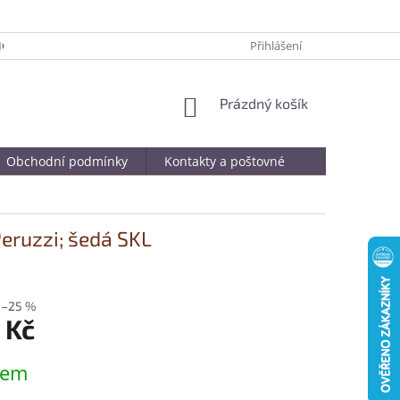
ICKÉ TIPY PRO DELŠÍ ŽIVOTNOST VAŠÍ OBLÍBENÉ KABELKY
Přihlášení
JAK SPRÁ
NÁKUPNÍ
Prázdný košík
KOŠÍK
Obchodní podmínky
Kontakty a poštovné
eruzzi; šedá SKL
–25 %
 Kč
dem