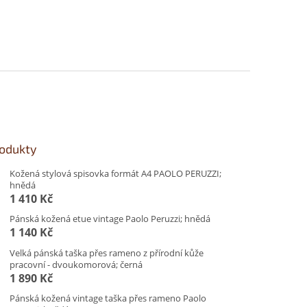
rodukty
Kožená stylová spisovka formát A4 PAOLO PERUZZI;
hnědá
1 410 Kč
Pánská kožená etue vintage Paolo Peruzzi; hnědá
1 140 Kč
Velká pánská taška přes rameno z přírodní kůže
pracovní - dvoukomorová; černá
1 890 Kč
Pánská kožená vintage taška přes rameno Paolo