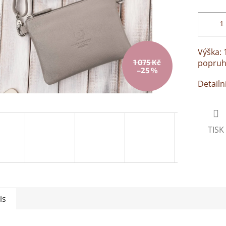
Výška: 
1 075 Kč
popruh
–25 %
Detailn
TISK
is