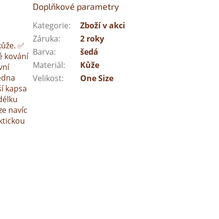
Doplňkové parametry
Kategorie
:
Zboží v akci
Záruka
:
2 roky
kůže. ✅
Barva
:
šedá
é kování
Materiál
:
Kůže
vní
jedna
Velikost
:
One Size
ší kapsa
délku
ze navíc
ktickou