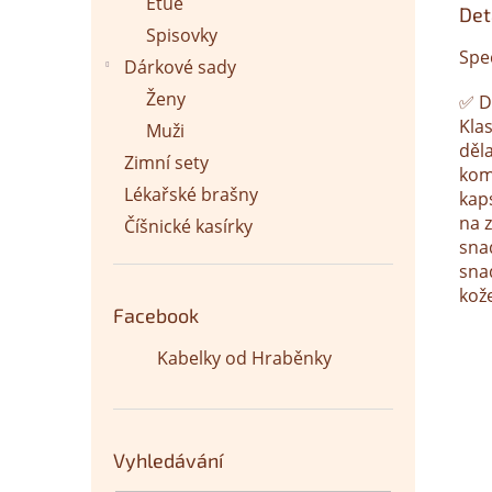
Etue
Det
Spisovky
Spe
Dárkové sady
Ženy
✅ D
Kla
Muži
děla
Zimní sety
kom
Lékařské brašny
kap
na 
Číšnické kasírky
sna
sna
kož
Facebook
Kabelky od Hraběnky
Vyhledávání