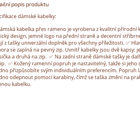
ailní popis produktu
cifikace dámské kabelky:
ámská kabelka přes rameno je vyrobena z kvalitní přírodní 
sický design, jemné logo na přední straně a decentní stříbrn
jí z tašky univerzální doplněk pro všechny příležitosti. ✅ Hla
ora se zapíná na pevný zip. Uvnitř kabelky jsou dvě kapsy: 
sička a druhá na zip. ✅ Na zadní straně dámské tašky je dal
zip. ✅ Kožený ramenní popruh je nastavitelný, takže si jeho 
dno přizpůsobíte svým individuálním preferencím. Popruh l
dno odepnout pomocí karabiny, čímž se taška změní na pra
enou kabelku.