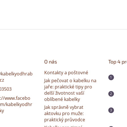
O nás
Top 4 p
Kontakty a poštovné
@
kabelkyodhrab
cz
Jak pečovat o kabelku na
jaře: praktické tipy pro
03503
delší životnost vaší
s://www.facebo
oblíbené kabelky
om/kabelkyodhr
Jak správně vybrat
ky
aktovku pro muže:
praktický průvodce