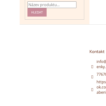
HLEDAT
Z
á
p
a
t
Kontakt
í
info
enky.
7767
http
ok.c
aben