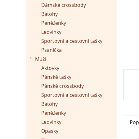
p
Dámské crossbody
a
n
Batohy
e
Peněženky
l
Ledvinky
Sportovní a cestovní tašky
Psaníčka
Muži
Aktovky
Pánské tašky
Pánské crossbody
Sportovní a cestovní tašky
Batohy
Peněženky
Ledvinky
Pop
Opasky