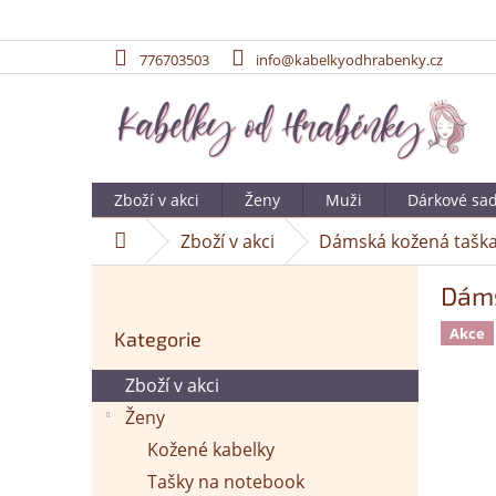
776703503
info@kabelkyodhrabenky.cz
Přejít
na
obsah
Zboží v akci
Ženy
Muži
Dárkové sa
Zboží v akci
Dámská kožená taška
Domů
P
Dáms
o
Přeskočit
s
Akce
Kategorie
kategorie
t
r
Zboží v akci
a
Ženy
n
n
Kožené kabelky
í
Tašky na notebook