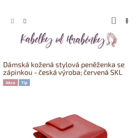
NÁKUP
Přejít
KOŠÍK
na
obsah
Dámská kožená stylová peněženka se
zápinkou - česká výroba; červená SKL
Akce
Tip