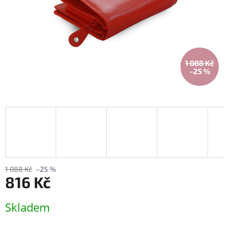
1 088 Kč
–25 %
1 088 Kč
–25 %
816 Kč
Měrná
Skladem
cena: