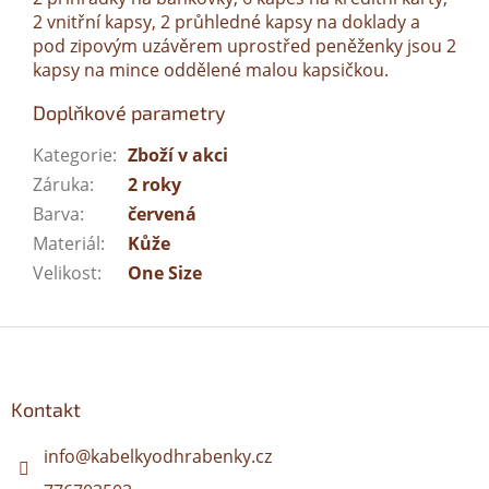
2 vnitřní kapsy, 2 průhledné kapsy na doklady a
pod zipovým uzávěrem uprostřed peněženky jsou 2
kapsy na mince oddělené malou kapsičkou.
Doplňkové parametry
Kategorie
:
Zboží v akci
Záruka
:
2 roky
Barva
:
červená
Materiál
:
Kůže
Velikost
:
One Size
Z
á
p
a
Kontakt
t
í
info
@
kabelkyodhrabenky.cz