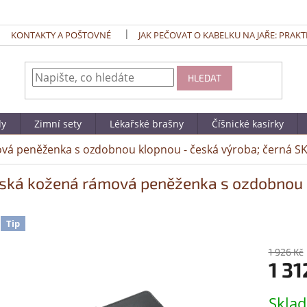
KONTAKTY A POŠTOVNÉ
JAK PEČOVAT O KABELKU NA JAŘE: PRAKT
HLEDAT
dy
Zimní sety
Lékařské brašny
Číšnické kasírky
á peněženka s ozdobnou klopnou - česká výroba; černá S
ká kožená rámová peněženka s ozdobnou k
Tip
1 926 Kč
1 31
Měrná
Skla