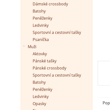
p
Dámské crossbody
a
n
Batohy
e
Peněženky
l
Ledvinky
Sportovní a cestovní tašky
Psaníčka
Muži
Aktovky
Pánské tašky
Pánské crossbody
Sportovní a cestovní tašky
Batohy
Peněženky
Ledvinky
Pop
Opasky