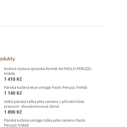
rodukty
Kožená stylová spisovka formát A4 PAOLO PERUZZI;
hnědá
1 410 Kč
Pánská kožená etue vintage Paolo Peruzzi; hnědá
1 140 Kč
Velká pánská taška přes rameno z přírodní kůže
pracovní - dvoukomorová; černá
1 890 Kč
Pánská kožená vintage taška přes rameno Paolo
Peruzzi; hnědá