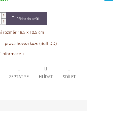
Přidat do košíku
í rozměr 18,5 x 10,5 cm
l - pravá hovězí kůže (Buff DD)
í informace
ZEPTAT SE
HLÍDAT
SDÍLET