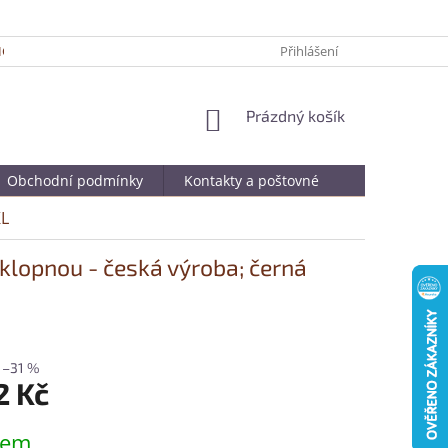
ICKÉ TIPY PRO DELŠÍ ŽIVOTNOST VAŠÍ OBLÍBENÉ KABELKY
Přihlášení
JAK SPRÁ
NÁKUPNÍ
Prázdný košík
KOŠÍK
Obchodní podmínky
Kontakty a poštovné
KL
lopnou - česká výroba; černá
–31 %
2 Kč
dem