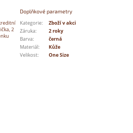
Doplňkové parametry
reditní
Kategorie
:
Zboží v akci
ička, 2
Záruka
:
2 roky
enku
Barva
:
černá
Materiál
:
Kůže
Velikost
:
One Size