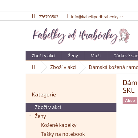
776703503
info@kabelkyodhrabenky.cz
Přejít
na
obsah
Zboží v akci
Ženy
Muži
Dárkové sa
Zboží v akci
Dámská kožená rámov
Domů
P
Dáms
o
Přeskočit
SKL
s
Kategorie
kategorie
t
Akce
r
Zboží v akci
a
Ženy
n
n
Kožené kabelky
í
Tašky na notebook