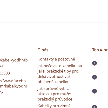
O nás
Top 4 p
Kontakty a poštovné
@
kabelkyodhrab
cz
Jak pečovat o kabelku na
jaře: praktické tipy pro
03503
delší životnost vaší
s://www.facebo
oblíbené kabelky
om/kabelkyodhr
Jak správně vybrat
ky
aktovku pro muže:
praktický průvodce
Kabelky pro zimní