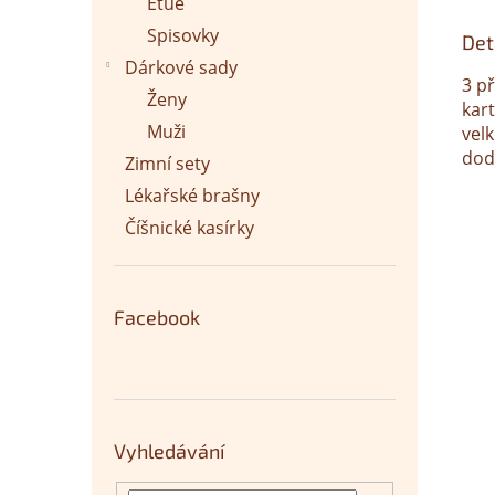
Etue
Spisovky
Det
Dárkové sady
3 p
Ženy
kart
Muži
vel
dod
Zimní sety
Lékařské brašny
Číšnické kasírky
Facebook
Vyhledávání