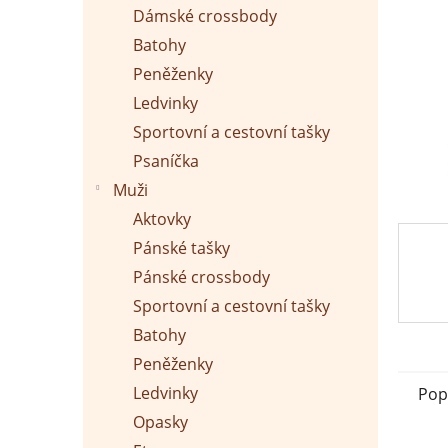
p
Dámské crossbody
a
n
Batohy
e
Peněženky
l
Ledvinky
Sportovní a cestovní tašky
Psaníčka
Muži
Aktovky
Pánské tašky
Pánské crossbody
Sportovní a cestovní tašky
Batohy
Peněženky
Ledvinky
Pop
Opasky