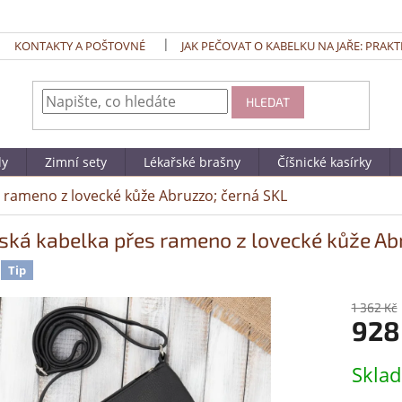
KONTAKTY A POŠTOVNÉ
JAK PEČOVAT O KABELKU NA JAŘE: PRAKT
HLEDAT
dy
Zimní sety
Lékařské brašny
Číšnické kasírky
rameno z lovecké kůže Abruzzo; černá SKL
ká kabelka přes rameno z lovecké kůže Ab
Tip
1 362 Kč
928
Měrná
Skla
cena: