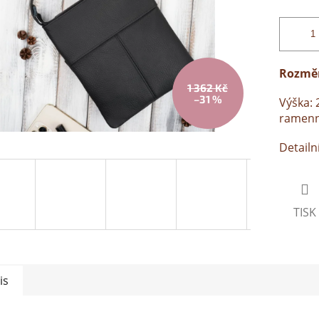
Rozmě
1 362 Kč
–31 %
Výška: 
ramenn
Detailn
TISK
is