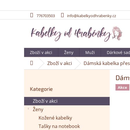
776703503
info@kabelkyodhrabenky.cz
Přejít
na
obsah
Zboží v akci
Ženy
Muži
Dárkové sa
Zboží v akci
Dámská kabelka přes 
Domů
P
Dáms
o
Přeskočit
s
Akce
Kategorie
kategorie
t
r
Zboží v akci
a
Ženy
n
n
Kožené kabelky
í
Tašky na notebook