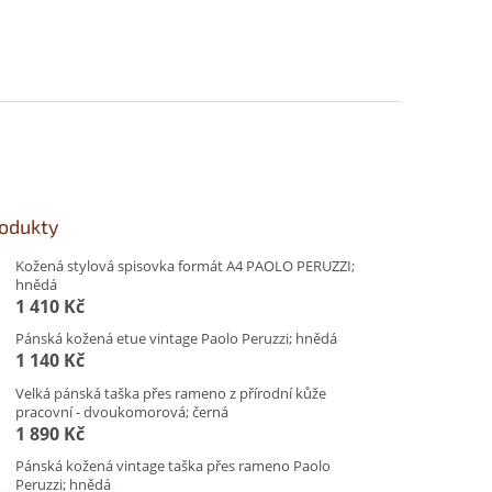
rodukty
Kožená stylová spisovka formát A4 PAOLO PERUZZI;
hnědá
1 410 Kč
Pánská kožená etue vintage Paolo Peruzzi; hnědá
1 140 Kč
Velká pánská taška přes rameno z přírodní kůže
pracovní - dvoukomorová; černá
1 890 Kč
Pánská kožená vintage taška přes rameno Paolo
Peruzzi; hnědá