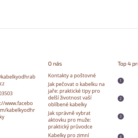
O nás
Top 4 p
Kontakty a poštovné
@
kabelkyodhrab
cz
Jak pečovat o kabelku na
jaře: praktické tipy pro
03503
delší životnost vaší
s://www.facebo
oblíbené kabelky
om/kabelkyodhr
Jak správně vybrat
ky
aktovku pro muže:
praktický průvodce
Kabelky pro zimní