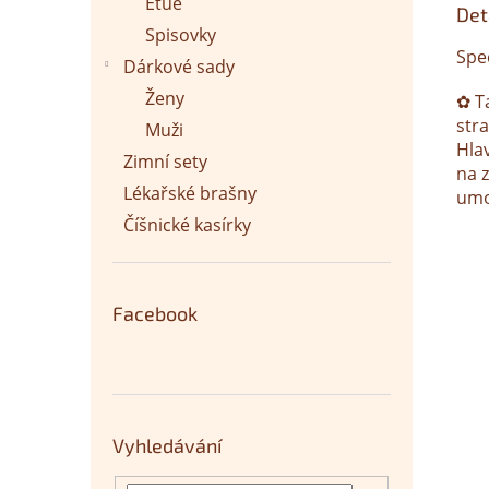
Etue
Det
Spisovky
Spe
Dárkové sady
Ženy
✿ Ta
stra
Muži
Hlav
Zimní sety
na 
Lékařské brašny
umo
Číšnické kasírky
Facebook
Vyhledávání