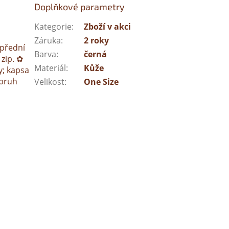
Doplňkové parametry
Kategorie
:
Zboží v akci
Záruka
:
2 roky
 přední
Barva
:
černá
 zip. ✿
Materiál
:
Kůže
y; kapsa
opruh
Velikost
:
One Size