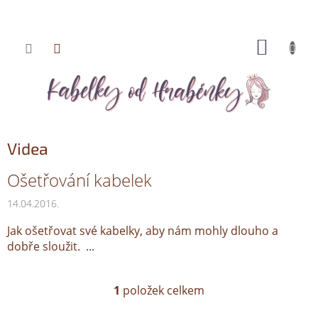
NÁKUP
Přejít
KOŠÍK
na
obsah
Videa
V
Ošetřování kabelek
ý
14.04.2016.
p
i
Jak ošetřovat své kabelky, aby nám mohly dlouho a
s
dobře sloužit. ...
č
l
á
1
položek celkem
O
n
v
k