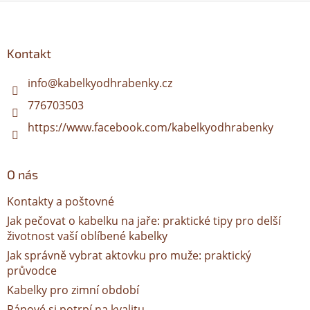
l
Z
ů
á
á
d
p
a
a
Kontakt
c
t
í
í
info
@
kabelkyodhrabenky.cz
p
r
776703503
v
k
https://www.facebook.com/kabelkyodhrabenky
y
v
ý
O nás
p
i
Kontakty a poštovné
s
u
Jak pečovat o kabelku na jaře: praktické tipy pro delší
životnost vaší oblíbené kabelky
Jak správně vybrat aktovku pro muže: praktický
průvodce
Kabelky pro zimní období
Pánové si potrpí na kvalitu