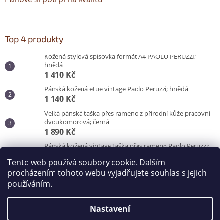
Top 4 produkty
Kožená stylová spisovka formát A4 PAOLO PERUZZI;
hnědá
1 410 Kč
Pánská kožená etue vintage Paolo Peruzzi; hnědá
1 140 Kč
Velká pánská taška přes rameno z přírodní kůže pracovní -
dvoukomorová; černá
1 890 Kč
Pánská kožená vintage taška přes rameno Paolo Peruzzi;
hnědá
Tento web používá soubory cookie. Dalším
3 100 Kč
procházením tohoto webu vyjadřujete souhlas s jejich
používáním.
Vytvořil Shoptet
Nastavení