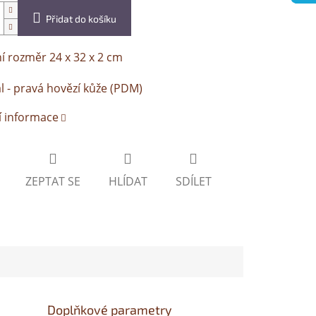
Přidat do košíku
í rozměr 24 x 32 x 2 cm
l - pravá hovězí kůže (PDM)
í informace
ZEPTAT SE
HLÍDAT
SDÍLET
Doplňkové parametry