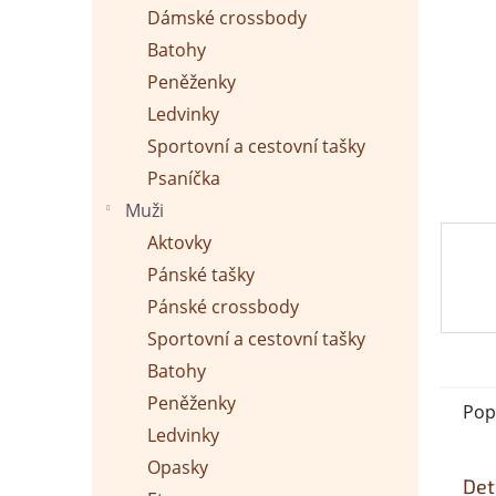
p
Dámské crossbody
a
n
Batohy
e
Peněženky
l
Ledvinky
Sportovní a cestovní tašky
Psaníčka
Muži
Aktovky
Pánské tašky
Pánské crossbody
Sportovní a cestovní tašky
Batohy
Peněženky
Pop
Ledvinky
Opasky
Det