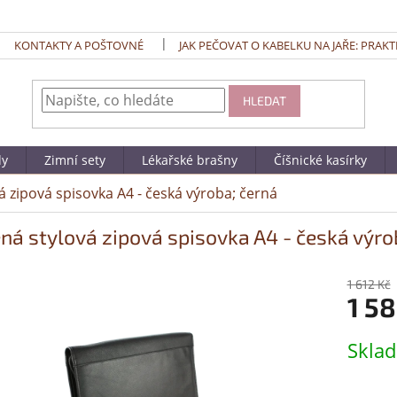
KONTAKTY A POŠTOVNÉ
JAK PEČOVAT O KABELKU NA JAŘE: PRAKT
HLEDAT
dy
Zimní sety
Lékařské brašny
Číšnické kasírky
á zipová spisovka A4 - česká výroba; černá
ná stylová zipová spisovka A4 - česká výro
1 612 Kč
1 58
Měrná
Skla
cena: