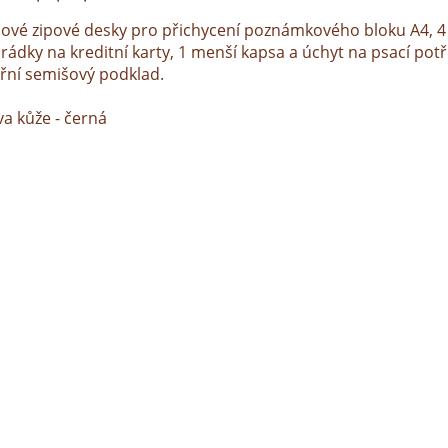
sové zipové desky pro přichycení poznámkového bloku A4, 4
rádky na kreditní karty, 1 menší kapsa a úchyt na psací pot
třní semišový podklad.
va kůže - černá