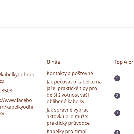
O nás
Top 4 p
Kontakty a poštovné
@
kabelkyodhrab
cz
Jak pečovat o kabelku na
jaře: praktické tipy pro
03503
delší životnost vaší
s://www.facebo
oblíbené kabelky
om/kabelkyodhr
Jak správně vybrat
ky
aktovku pro muže:
praktický průvodce
Kabelky pro zimní