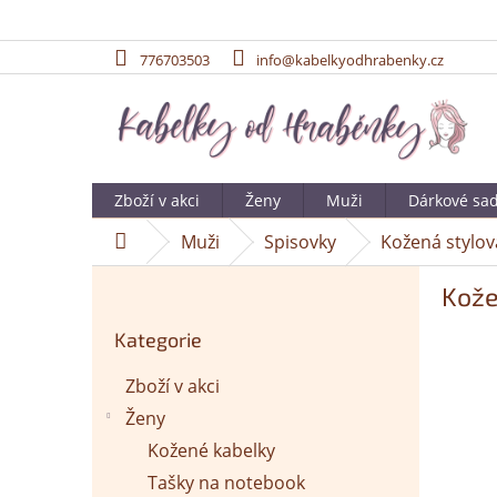
776703503
info@kabelkyodhrabenky.cz
Přejít
na
obsah
Zboží v akci
Ženy
Muži
Dárkové sa
Muži
Spisovky
Kožená stylov
Domů
P
Kože
o
Přeskočit
s
Kategorie
kategorie
t
r
Zboží v akci
a
Ženy
n
n
Kožené kabelky
í
Tašky na notebook