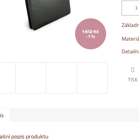
Základn
1 612 Kč
–1 %
Materiá
Detailn
TISK
is
ailní popis produktu