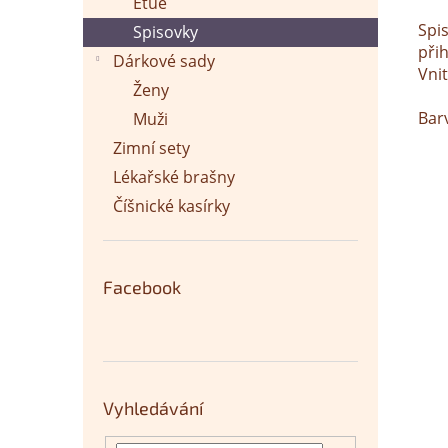
Etue
Spi
Spisovky
přih
Dárkové sady
Vni
Ženy
Bar
Muži
Zimní sety
Lékařské brašny
Číšnické kasírky
Facebook
Vyhledávání