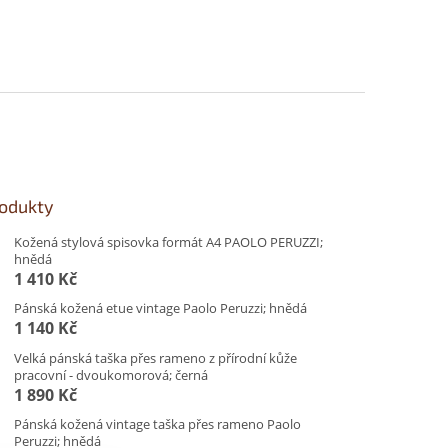
rodukty
Kožená stylová spisovka formát A4 PAOLO PERUZZI;
hnědá
1 410 Kč
Pánská kožená etue vintage Paolo Peruzzi; hnědá
1 140 Kč
Velká pánská taška přes rameno z přírodní kůže
pracovní - dvoukomorová; černá
1 890 Kč
Pánská kožená vintage taška přes rameno Paolo
Peruzzi; hnědá