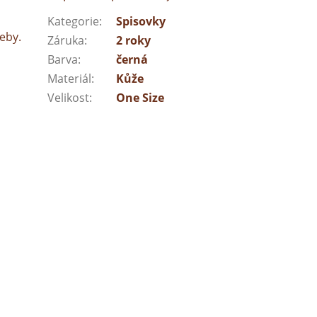
Kategorie
:
Spisovky
řeby.
Záruka
:
2 roky
Barva
:
černá
Materiál
:
Kůže
Velikost
:
One Size