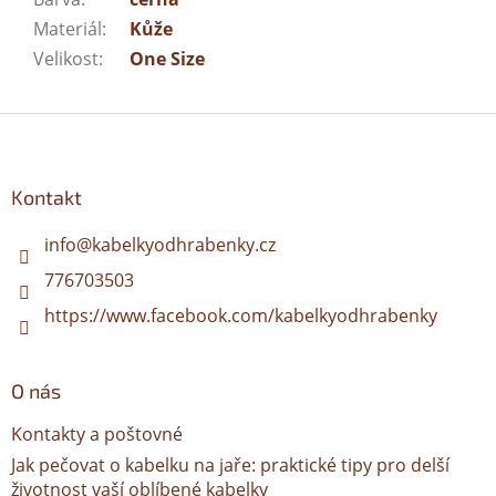
Materiál
:
Kůže
Velikost
:
One Size
Z
á
p
a
Kontakt
t
í
info
@
kabelkyodhrabenky.cz
776703503
https://www.facebook.com/kabelkyodhrabenky
O nás
Kontakty a poštovné
Jak pečovat o kabelku na jaře: praktické tipy pro delší
životnost vaší oblíbené kabelky