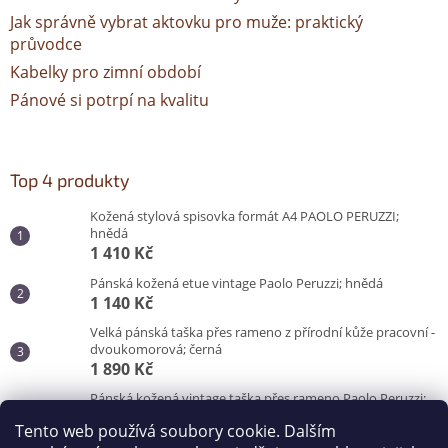
Jak správně vybrat aktovku pro muže: praktický
průvodce
Kabelky pro zimní období
Pánové si potrpí na kvalitu
Top 4 produkty
Kožená stylová spisovka formát A4 PAOLO PERUZZI;
hnědá
1 410 Kč
Pánská kožená etue vintage Paolo Peruzzi; hnědá
1 140 Kč
Velká pánská taška přes rameno z přírodní kůže pracovní -
dvoukomorová; černá
1 890 Kč
Pánská kožená vintage taška přes rameno Paolo Peruzzi;
hnědá
Tento web používá soubory cookie. Dalším
3 100 Kč