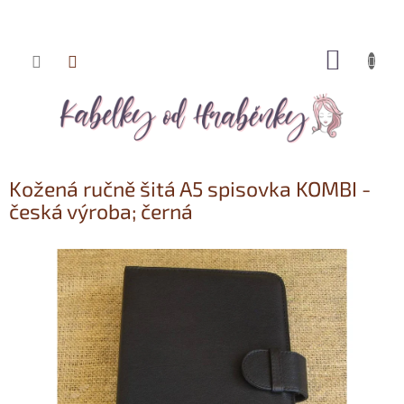
NÁKUP
Přejít
KOŠÍK
na
obsah
Kožená ručně šitá A5 spisovka KOMBI -
česká výroba; černá