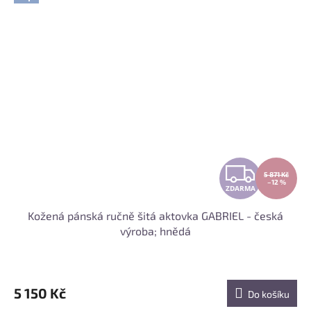
Z
5 871 Kč
–12 %
ZDARMA
D
Kožená pánská ručně šitá aktovka GABRIEL - česká
A
výroba; hnědá
R
M
5 150 Kč
Do košíku