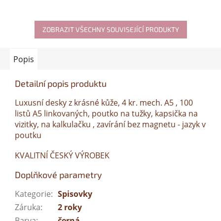
A
ZOBRAZIT VŠECHNY SOUVISEJÍCÍ PRODUKTY
Popis
Detailní popis produktu
Luxusní desky z krásné kůže, 4 kr. mech. A5 , 100
listů A5 linkovaných, poutko na tužky, kapsička na
vizitky, na kalkulačku , zavírání bez magnetu - jazyk v
poutku
KVALITNÍ ČESKÝ VÝROBEK
Doplňkové parametry
Kategorie
:
Spisovky
Záruka
:
2 roky
Barva
:
černá