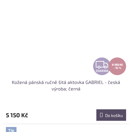
Z
6 180 Kč
–16 %
ZDARMA
D
Kožená pánská ručně šitá aktovka GABRIEL - česká
A
výroba; černá
R
M
5 150 Kč
Do košíku
A
Tip