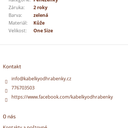
Záruka
:
2 roky
Barva
:
zelená
Materiál
:
Kůže
Velikost
:
One Size
Z
á
p
a
Kontakt
t
í
info
@
kabelkyodhrabenky.cz
776703503
https://www.facebook.com/kabelkyodhrabenky
O nás
Kontakty a poštovné