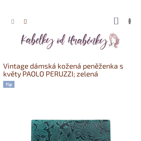
NÁKUP
Přejít
KOŠÍK
na
obsah
Vintage dámská kožená peněženka s
květy PAOLO PERUZZI; zelená
Tip