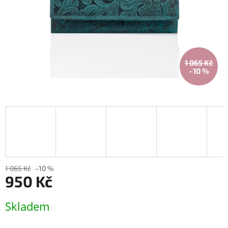
1 065 Kč
–10 %
1 065 Kč
–10 %
950 Kč
Měrná
Skladem
cena: