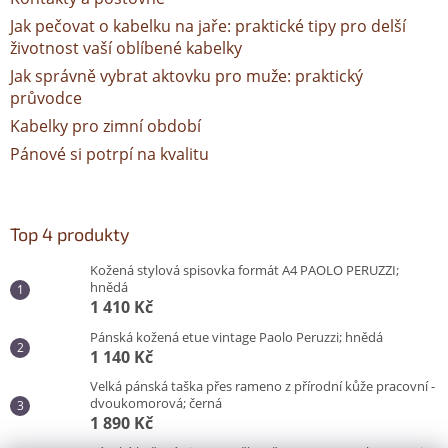
Jak pečovat o kabelku na jaře: praktické tipy pro delší
životnost vaší oblíbené kabelky
Jak správně vybrat aktovku pro muže: praktický
průvodce
Kabelky pro zimní období
Pánové si potrpí na kvalitu
Top 4 produkty
Kožená stylová spisovka formát A4 PAOLO PERUZZI;
hnědá
1 410 Kč
Pánská kožená etue vintage Paolo Peruzzi; hnědá
1 140 Kč
Velká pánská taška přes rameno z přírodní kůže pracovní -
dvoukomorová; černá
1 890 Kč