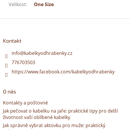
Velikost
:
One Size
Z
á
p
a
Kontakt
t
í
info
@
kabelkyodhrabenky.cz
776703503
https://www.facebook.com/kabelkyodhrabenky
O nás
Kontakty a poštovné
Jak pečovat o kabelku na jaře: praktické tipy pro delší
životnost vaší oblíbené kabelky
Jak správně vybrat aktovku pro muže: praktický