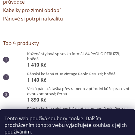
průvodce
Kabelky pro zimní období
Pánové si potrpí na kvalitu
Top 4 produkty
Kožená stylová spisovka formát A4 PAOLO PERUZZI;
hnědá
1 410 Kč
Pánská kožená etue vintage Paolo Peruzzi; hnědá
1 140 Kč
Velká pánská taška přes rameno z přírodní kůže pracovní -
dvoukomorová; černá
1 890 Kč
Pánská kožená vintage taška přes rameno Paolo Peruzzi;
hnědá
Tento web používá soubory cookie. Dalším
3 100 Kč
procházením tohoto webu vyjadřujete souhlas s jejich
používáním.