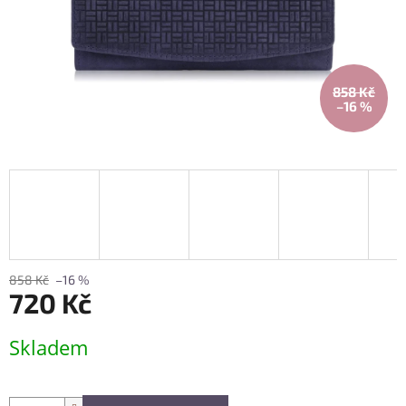
858 Kč
–16 %
858 Kč
–16 %
720 Kč
Měrná
Skladem
cena: