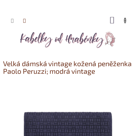
NÁKUP
Přejít
KOŠÍK
na
obsah
Velká dámská vintage kožená peněženka
Paolo Peruzzi; modrá vintage