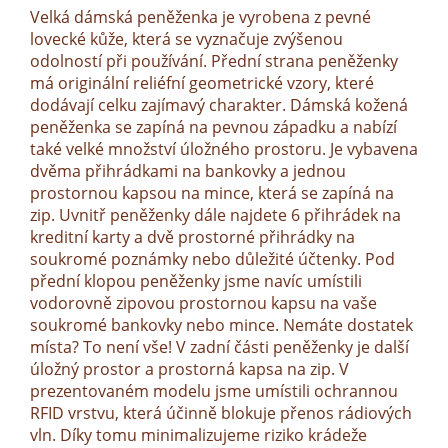
Velká dámská peněženka je vyrobena z pevné
lovecké kůže, která se vyznačuje zvýšenou
odolností při používání. Přední strana peněženky
má originální reliéfní geometrické vzory, které
dodávají celku zajímavý charakter. Dámská kožená
peněženka se zapíná na pevnou západku a nabízí
také velké množství úložného prostoru. Je vybavena
dvěma přihrádkami na bankovky a jednou
prostornou kapsou na mince, která se zapíná na
zip. Uvnitř peněženky dále najdete 6 přihrádek na
kreditní karty a dvě prostorné přihrádky na
soukromé poznámky nebo důležité účtenky. Pod
přední klopou peněženky jsme navíc umístili
vodorovně zipovou prostornou kapsu na vaše
soukromé bankovky nebo mince. Nemáte dostatek
místa? To není vše! V zadní části peněženky je další
úložný prostor a prostorná kapsa na zip. V
prezentovaném modelu jsme umístili ochrannou
RFID vrstvu, která účinně blokuje přenos rádiových
vln. Díky tomu minimalizujeme riziko krádeže