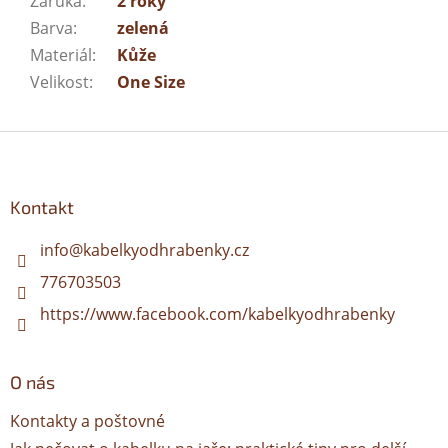
Záruka
:
2 roky
Barva
:
zelená
Materiál
:
Kůže
Velikost
:
One Size
Z
á
p
a
Kontakt
t
í
info
@
kabelkyodhrabenky.cz
776703503
https://www.facebook.com/kabelkyodhrabenky
O nás
Kontakty a poštovné