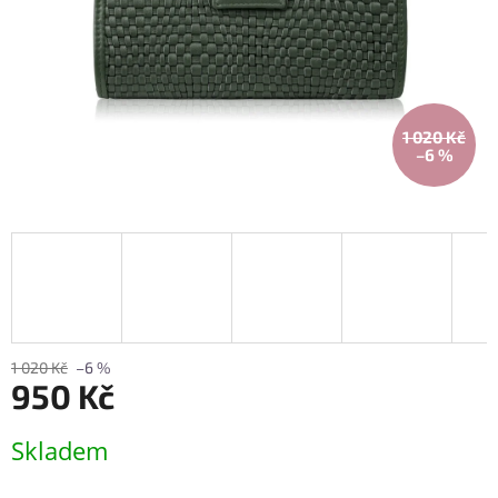
1 020 Kč
–6 %
1 020 Kč
–6 %
950 Kč
Měrná
Skladem
cena: