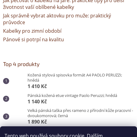
Jak pečovat o kabelku na jaře: praktické tipy pro delší
životnost vaší oblíbené kabelky
Jak správně vybrat aktovku pro muže: praktický
průvodce
Kabelky pro zimní období
Pánové si potrpí na kvalitu
Top 4 produkty
Kožená stylová spisovka formát A4 PAOLO PERUZZI;
hnědá
1 410 Kč
Pánská kožená etue vintage Paolo Peruzzi; hnědá
1 140 Kč
Velká pánská taška přes rameno z přírodní kůže pracovní -
dvoukomorová; černá
1 890 Kč
Pánská taška do města pro každý den; černá
Tento web používá soubory cookie. Dalším
870 Kč