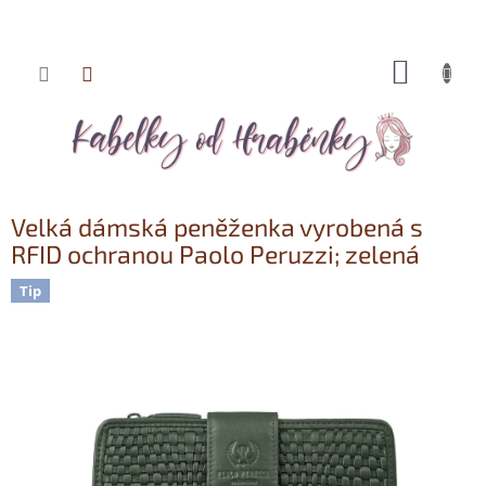
NÁKUP
Přejít
KOŠÍK
na
obsah
Velká dámská peněženka vyrobená s
RFID ochranou Paolo Peruzzi; zelená
Tip