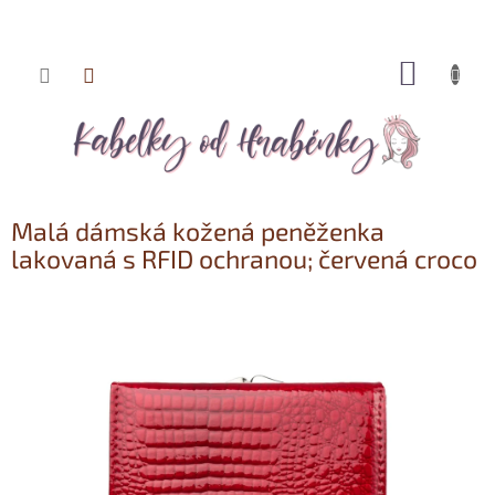
NÁKUP
Přejít
KOŠÍK
na
obsah
Malá dámská kožená peněženka
lakovaná s RFID ochranou; červená croco