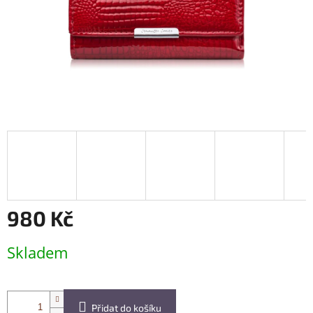
980 Kč
Měrná
Skladem
cena:
Přidat do košíku