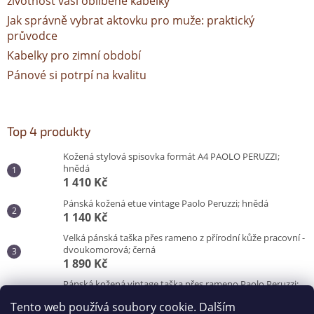
životnost vaší oblíbené kabelky
Jak správně vybrat aktovku pro muže: praktický
průvodce
Kabelky pro zimní období
Pánové si potrpí na kvalitu
Top 4 produkty
Kožená stylová spisovka formát A4 PAOLO PERUZZI;
hnědá
1 410 Kč
Pánská kožená etue vintage Paolo Peruzzi; hnědá
1 140 Kč
Velká pánská taška přes rameno z přírodní kůže pracovní -
dvoukomorová; černá
1 890 Kč
Pánská kožená vintage taška přes rameno Paolo Peruzzi;
hnědá
Tento web používá soubory cookie. Dalším
3 100 Kč