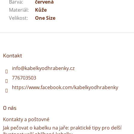
Barva
:
červená
Materiál
:
Kůže
Velikost
:
One Size
Z
á
p
a
Kontakt
t
í
info
@
kabelkyodhrabenky.cz
776703503
https://www.facebook.com/kabelkyodhrabenky
O nás
Kontakty a poštovné
Jak pečovat o kabelku na jaře: praktické tipy pro delší