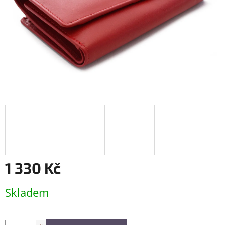
1 330 Kč
Měrná
Skladem
cena: