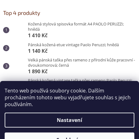
Top 4 produkty
Kožená stylová spisovka formát A4 PAOLO PERUZZI;
hnědá
1 410 Kč
Pánská kožená etue vintage Paolo Peruzzi; hnědá
1 140 Kč
Velká pánská taška přes rameno z přírodní kůže pracovní -
dvoukomorová; černá
1 890 Kč
Pánská kožená vintage taška přes rameno Paolo Peruzzi;
hnědá
Tento web používá soubory cookie. Dalším
3 100 Kč
procházením tohoto webu vyjadřujete souhlas s jejich
používáním.
Vytvořil Shoptet
Nastavení
Copyright 2026
Kabelky od Hraběnky
. Všechna práva