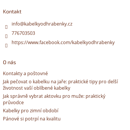
p
a
Kontakt
t
í
info
@
kabelkyodhrabenky.cz
776703503
https://www.facebook.com/kabelkyodhrabenky
O nás
Kontakty a poštovné
Jak pečovat o kabelku na jaře: praktické tipy pro delší
životnost vaší oblíbené kabelky
Jak správně vybrat aktovku pro muže: praktický
průvodce
Kabelky pro zimní období
Pánové si potrpí na kvalitu