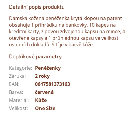
Detailní popis produktu
Dámská kožená peněženka krytá klopou na patent
obsahuje 1 přihrádku na bankovky, 10 kapes na
kreditní karty, zipovou zdvojenou kapsu na mince, 4
otevřené kapsy a 1 průhlednou kapsu ve velikosti
osobních dokladů. Šití je v barvě kůže.
Doplňkové parametry
Kategorie
:
Peněženky
Záruka
:
2 roky
EAN
:
0647581373163
Barva
:
červená
Materiál
:
Kůže
Velikost
:
One Size
Z
á