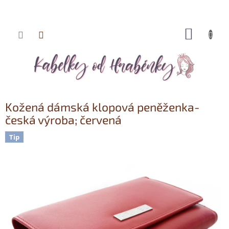
NÁKUP
Přejít
KOŠÍK
na
obsah
Kožená dámská klopová peněženka-
česká výroba; červená
Tip