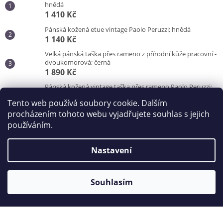
hnědá
1 410 Kč
Pánská kožená etue vintage Paolo Peruzzi; hnědá
1 140 Kč
Velká pánská taška přes rameno z přírodní kůže pracovní -
dvoukomorová; černá
1 890 Kč
Pánská kožená vintage taška přes rameno Paolo Peruzzi;
hnědá
Tento web používá soubory cookie. Dalším
3 100 Kč
procházením tohoto webu vyjadřujete souhlas s jejich
používáním.
Vytvořil Shoptet
Nastavení
Copyright 2026
Kabelky od Hraběnky
. Všechna práva
vyhrazena.
Souhlasím