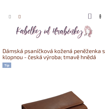
NÁKUP
Přejít
KOŠÍK
na
obsah
Dámská psaníčková kožená peněženka s
klopnou - česká výroba; tmavě hnědá
Tip