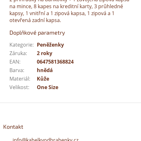
na mince, 8 kapes na kreditní karty, 3 průhledné
kapsy, 1 vnitřní a 1 zipová kapsa, 1 zipová a 1
otevřená zadní kapsa.
Doplňkové parametry
Kategorie
:
Peněženky
Záruka
:
2 roky
EAN
:
0647581368824
Barva
:
hnědá
Materiál
:
Kůže
Velikost
:
One Size
Z
á
p
a
Kontakt
t
í
info
@
kabelkyodhrabenky.cz