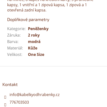
kapsy, 1 vnitřní a 1 zipová kapsa, 1 zipová a 1
otevřená zadní kapsa.
Doplňkové parametry
Kategorie
:
Peněženky
Záruka
:
2 roky
Barva
:
modrá
Materiál
:
Kůže
Velikost
:
One Size
Z
á
p
a
Kontakt
t
í
info
@
kabelkyodhrabenky.cz
776703503