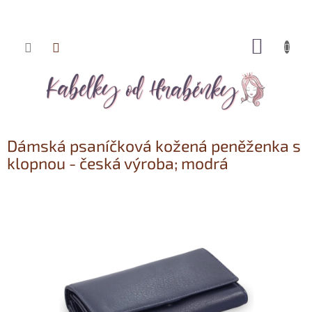
NÁKUP
Přejít
KOŠÍK
na
obsah
Dámská psaníčková kožená peněženka s
klopnou - česká výroba; modrá