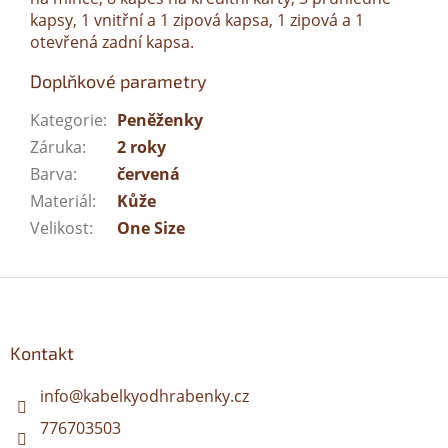
kapsy, 1 vnitřní a 1 zipová kapsa, 1 zipová a 1
otevřená zadní kapsa.
Doplňkové parametry
Kategorie
:
Peněženky
Záruka
:
2 roky
Barva
:
červená
Materiál
:
Kůže
Velikost
:
One Size
Z
á
p
a
Kontakt
t
í
info
@
kabelkyodhrabenky.cz
776703503