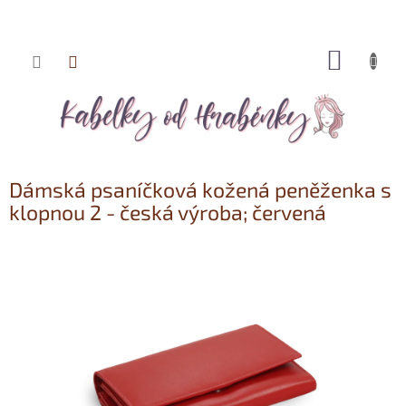
NÁKUP
Přejít
KOŠÍK
na
obsah
Dámská psaníčková kožená peněženka s
klopnou 2 - česká výroba; červená